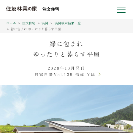
北海道・東北 北関東 首都圏 北陸・甲信越 東海 近畿 中国 四国
注文住宅
ホーム
注文住宅
実例
実例検索結果一覧
緑に包まれ ゆったりと暮らす平屋
緑に包まれ
ゆったりと暮らす平屋
2020年10月発刊
自家自讃Vol.139 掲載 Y邸