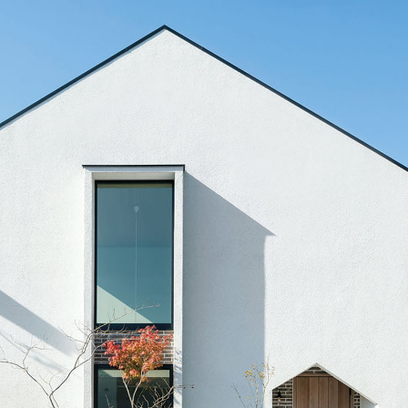
MAHOGANY
JAPANESE ELM
賃貸併用住宅
JAPANESE
TAMO
WALNUT
家づくり空気環境設計
JAPANESE
Y
涼温房
YAMAZAKURA
CYPRESS
JAPANESE
WOOD
CEDAR
UIDE