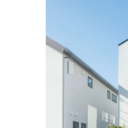
BF-耐火
Premal
ORIGINALITY
QUALIT
家づくり防犯設計
MATERIAL
Life with
PRIME 
POTENTIAL
WOOD G