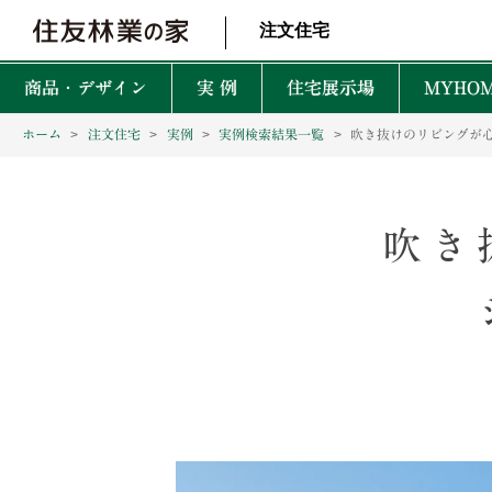
北海道・東北 北関東 首都圏 北陸・甲信越 東海 近畿 中国 四国
注文住宅
商品・デザイン
実 例
住宅展示場
MYHOM
ホーム
注文住宅
実例
実例検索結果一覧
吹き抜けのリビングが心
商品・デザインTOP
実例TOP
住宅展示場TOP
性能TOP
木の魅力TOP
特徴TOP
はじめての家づくりTO
アフターサービスTOP
お役立ち・特集TOP
新着実例
森を育てる家
TREEing
CONTENTS
CONTENTS
CONTENTS
CONTENTS
吹き
What is BF?
理想をかなえる自由設計
1坪って何㎡？
60年保証システム
遮音性
耐震性能
安心して暮らせる性能
家づくりでかかるお金って？
無料点検と安心の
空間設
MyForest
メンテナンスプログラム
耐久性能
暮らしを彩る上質な木
後悔しない土地探しって？
環境性
GRAND LIFE
毎日の暮らし充実サービス
断熱・省エネ性能
保証とメンテナンス
災害に強いのはどんな家？
NEW Z
PRIME WOOD
資金計画
PLUSKY
住友林業コールセンター
耐火性能
PROUDIO
Forest Selection