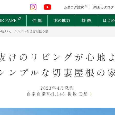
 九州 関東 中部
北海道 青森県 岩手県 宮城県 秋田県 山形県 
カタログ請求
WEBカタログ
E PARK
性 能
木の魅力
特 徴
はじめ
地よい、 シンプルな切妻屋根の家
P
オーナーインタビュー
樹種図鑑
PRIMEWOOD
実
木の
Ger
抜けのリビングが心地
都道府県
能
住宅設備10年保証制度
家の建て方にはどんな種類があるの？
シンプルな切妻屋根の
北海道・東北
北関
計力
困ったときの迅速対応
家が建つまでどれくらいかかるの？
New everyday
邸宅設計プロジェクト
首都圏
北陸
能
もしものときに役立つ制度
よく聞くZEHって何？
和楽
Designers File
2023年4月発刊
東海
近畿
EH STYLE
clubforest
家の保証ってどうなってるの？
ASH
OAK
バッ
心に
Seilist
SE
ikiki
Interior Style
自家自讃Vol.148 掲載 K邸
中国
TEAK
CHERRY
自家
四国
木は
BF Gran SQUARE
THE WORKS
WALNUT
JAPANESE OAK
木の
九州
Resilience Plus