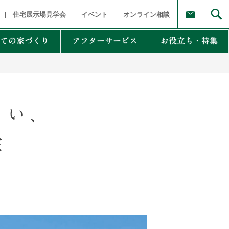
福島県
茨城県 栃木県 群馬県
東京都 埼玉県 千葉県 神奈川県
新
住宅展示場見学会
イベント
オンライン相談
ての家づくり
アフターサービス
お役立ち・特集
例集のご紹介
家Lab.
moglio
よい、
家
東
Germoglio
・甲信越
LCCM住宅
クナンバー
も体にも良い影響
NTAKist
NEW ZEH STYLE
自讃のご請求
リラックス素材
エアドリームハイブリッド
不思議な力