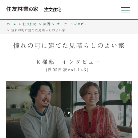
北海道・東北 北関東 首都圏 北陸・甲信越 東海 近畿 中国 四国
注文住宅
ホーム
注文住宅
実例
オーナーインタビュー
憧れの町に建てた見晴らしのよい家
憧れの町に建てた見晴らしのよい家
K様邸 インタビュー
(自家自讃vol.143)