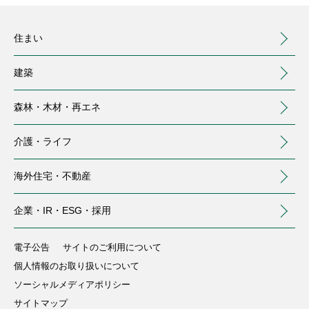
住まい
建築
森林・木材・
再エネ
介護・
ライフ
海外住宅・
不動産
（別ウィンドウで開く）
企業・IR・
ESG・採用
住まい
建築
森林・木材・再エネ
介護・ライフ
海外住宅・不動産
企業・IR・ESG・採用
注文住宅
事業用建築
トップ
介護サービス
トップ
電子公告
サイトのご利用について
個人情報のお取り扱いについて
中大規模木造建築
分譲住宅・土地
会社情報
国内森林
庭のお手入れ
（別ウィンドウで開く）
ソーシャルメディアポリシー
(MOCCA)
サイトマップ
株主・投資家の皆様へ