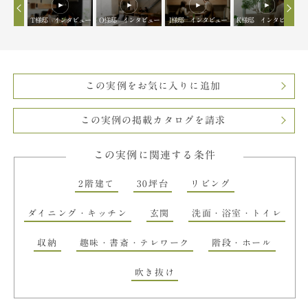
タビュー
T様邸 インタビュー
O様邸 インタビュー
I様邸 インタビュー
K様邸 インタビュー
この実例をお気に入りに追加
この実例の掲載カタログを請求
この実例に関連する条件
2階建て
30坪台
リビング
ダイニング・キッチン
玄関
洗面・浴室・トイレ
収納
趣味・書斎・テレワーク
階段・ホール
吹き抜け