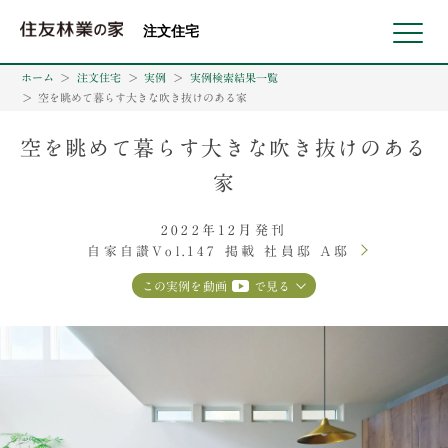
北海道・東北 北関東 首都圏 北陸・甲信越 東海 近畿 中国 四国
注文住宅
ホーム
注文住宅
実例
実例検索結果一覧
空を眺めて暮らす大きな吹き抜けのある家
空を眺めて暮らす大きな吹き抜けのある
家
2022年12月発刊
自家自讃Vol.147 掲載 社員邸 A邸
この実例を動画
で見る