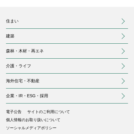
住まい
建築
森林・木材・
再エネ
介護・
ライフ
海外住宅・
不動産
（別ウィンドウで開く）
企業・IR・
ESG・採用
住まい
建築
森林・木材・再エネ
介護・ライフ
海外住宅・不動産
企業・IR・ESG・採用
注文住宅
事業用建築
トップ
介護サービス
トップ
電子公告
サイトのご利用について
個人情報のお取り扱いについて
中大規模木造建築
分譲住宅・土地
会社情報
国内森林
庭のお手入れ
（別ウィンドウで開く）
ソーシャルメディアポリシー
(MOCCA)