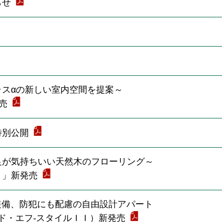
らせ
スαの新しい室内空間を提案～
発売
特別公開
足が気持ちいい天然木のフローリング～
）」新発売
装備、防犯にも配慮の自由設計アパート
サクシード・エフ-スタイルＩＩ）新発売