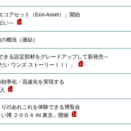
アセット（Eco-Asset）」開始
伝い～
績の概況（連結）
できる設定部材をグレードアップして新発売～
Ｉ（ごだい ワンズ ストーリーＩＩ）」
の効率化・迅速化を実現する
導入
くりのあれこれを体験できる博覧会
博 ２００４ IN 東京」開催