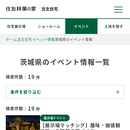
北海道・東北 北関東 首都圏 北陸・甲信越 東海 近畿 中国 四国
注文住宅
住宅展示場
ショールーム
イベント
土地を探す
ホーム
注文住宅
イベント情報
茨城県のイベント情報
茨城県のイベント情報一覧
19
検索件数：
件
条件を絞り込む
19
検索件数：
件
展示場イベント
【展示場マッチング】趣味・価値観