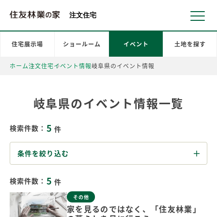
北海道・東北 北関東 首都圏 北陸・甲信越 東海 近畿 中国 四国
注文住宅
住宅展示場
ショールーム
イベント
土地を探す
ホーム
注文住宅
イベント情報
岐阜県のイベント情報
岐阜県のイベント情報一覧
5
検索件数：
件
条件を絞り込む
5
検索件数：
件
その他
家を見るのではなく、「住友林業」