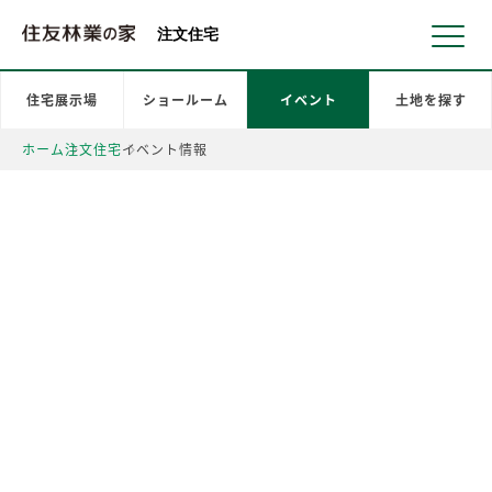
北海道・東北 北関東 首都圏 北陸・甲信越 東海 近畿 中国 四国
注文住宅
住宅展示場
ショールーム
イベント
土地を探す
ホーム
注文住宅
イベント情報
住友林業の
イベント情報
イベントを都道府県・エリア
でお探しいただけます。