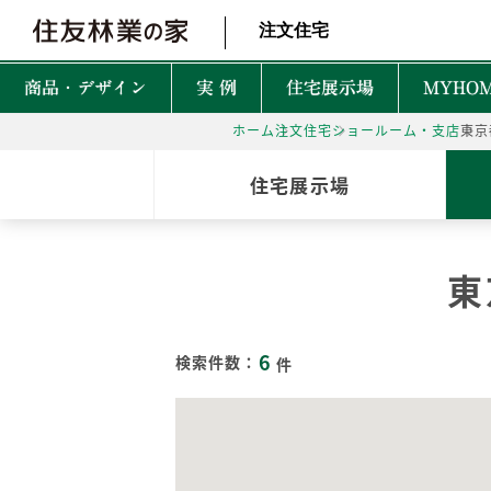
北海道・東北 北関東 首都圏 北陸・甲信越 東海 近畿 中国 四国
注文住宅
商品・デザイン
実 例
住宅展示場
MYHOM
ホーム
注文住宅
ショールーム・支店
東京
商品・デザインTOP
実例TOP
住宅展示場TOP
性能TOP
木の魅力TOP
特徴TOP
はじめての家づくりTO
アフターサービスTOP
お役立ち・特集TOP
住宅展示場
新着実例
森を育てる家
TREEing
CONTENTS
CONTENTS
CONTENTS
CONTENTS
What is BF?
理想をかなえる自由設計
1坪って何㎡？
60年保証システム
遮音性
東
耐震性能
安心して暮らせる性能
家づくりでかかるお金って？
無料点検と安心の
空間設
MyForest
メンテナンスプログラム
耐久性能
暮らしを彩る上質な木
後悔しない土地探しって？
環境性
6
GRAND LIFE
検索件数：
件
毎日の暮らし充実サービス
断熱・省エネ性能
保証とメンテナンス
災害に強いのはどんな家？
NEW Z
PRIME WOOD
資金計画
PLUSKY
住友林業コールセンター
耐火性能
PROUDIO
Forest Selection