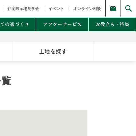
福島県
茨城県 栃木県 群馬県
東京都 埼玉県 千葉県 神奈川県
新
住宅展示場見学会
イベント
オンライン相談
ての家づくり
アフターサービス
お役立ち・特集
土地を探す
例集のご紹介
家Lab.
moglio
一覧
東
Germoglio
・甲信越
LCCM住宅
クナンバー
も体にも良い影響
NTAKist
NEW ZEH STYLE
自讃のご請求
リラックス素材
エアドリームハイブリッド
不思議な力