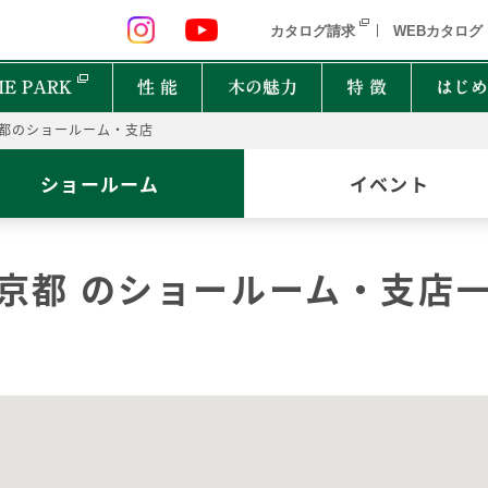
 九州 関東 中部
北海道 青森県 岩手県 宮城県 秋田県 山形県 
カタログ請求
WEBカタログ
E PARK
性 能
木の魅力
特 徴
はじめ
都のショールーム・支店
P
ショールーム
イベント
オーナーインタビュー
樹種図鑑
PRIMEWOOD
実
木の
Ger
都道府県
能
住宅設備10年保証制度
家の建て方にはどんな種類があるの？
京都 のショールーム・支店
北海道・東北
北関
計力
困ったときの迅速対応
家が建つまでどれくらいかかるの？
New everyday
邸宅設計プロジェクト
首都圏
北陸
能
もしものときに役立つ制度
よく聞くZEHって何？
和楽
Designers File
東海
近畿
EH STYLE
clubforest
家の保証ってどうなってるの？
ASH
OAK
バッ
心に
Seilist
SE
ikiki
Interior Style
中国
TEAK
CHERRY
自家
四国
木は
BF Gran SQUARE
THE WORKS
WALNUT
JAPANESE OAK
木の
九州
Resilience Plus