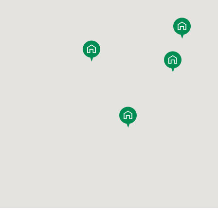
MAHOGANY
JAPANESE ELM
賃貸併用住宅
JAPANESE
TAMO
WALNUT
家づくり空気環境設計
JAPANESE
Y
涼温房
YAMAZAKURA
CYPRESS
JAPANESE
WOOD
CEDAR
UIDE