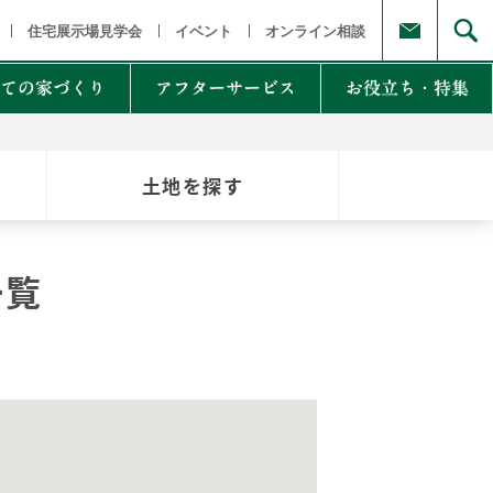
福島県
茨城県 栃木県 群馬県
東京都 埼玉県 千葉県 神奈川県
新
住宅展示場見学会
イベント
オンライン相談
ての家づくり
アフターサービス
お役立ち・特集
土地を探す
例集のご紹介
家Lab.
moglio
一覧
東
Germoglio
・甲信越
LCCM住宅
クナンバー
も体にも良い影響
NTAKist
NEW ZEH STYLE
自讃のご請求
リラックス素材
エアドリームハイブリッド
不思議な力