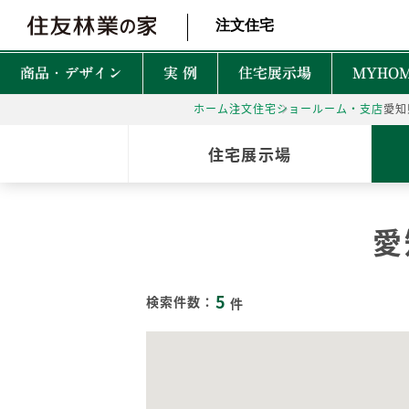
北海道・東北 北関東 首都圏 北陸・甲信越 東海 近畿 中国 四国
注文住宅
商品・デザイン
実 例
住宅展示場
MYHOM
ホーム
注文住宅
ショールーム・支店
愛知
商品・デザインTOP
実例TOP
住宅展示場TOP
性能TOP
木の魅力TOP
特徴TOP
はじめての家づくりTO
アフターサービスTOP
お役立ち・特集TOP
住宅展示場
新着実例
森を育てる家
TREEing
CONTENTS
CONTENTS
CONTENTS
CONTENTS
What is BF?
理想をかなえる自由設計
1坪って何㎡？
60年保証システム
遮音性
愛
耐震性能
安心して暮らせる性能
家づくりでかかるお金って？
無料点検と安心の
空間設
MyForest
メンテナンスプログラム
耐久性能
暮らしを彩る上質な木
後悔しない土地探しって？
環境性
5
GRAND LIFE
検索件数：
件
毎日の暮らし充実サービス
断熱・省エネ性能
保証とメンテナンス
災害に強いのはどんな家？
NEW Z
PRIME WOOD
資金計画
PLUSKY
住友林業コールセンター
耐火性能
PROUDIO
Forest Selection