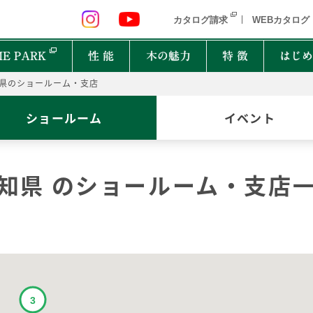
 九州 関東 中部
北海道 青森県 岩手県 宮城県 秋田県 山形県 
カタログ請求
WEBカタログ
E PARK
性 能
木の魅力
特 徴
はじめ
県のショールーム・支店
P
ショールーム
イベント
オーナーインタビュー
樹種図鑑
PRIMEWOOD
実
木の
Ger
都道府県
能
住宅設備10年保証制度
家の建て方にはどんな種類があるの？
知県 のショールーム・支店
北海道・東北
北関
計力
困ったときの迅速対応
家が建つまでどれくらいかかるの？
New everyday
邸宅設計プロジェクト
首都圏
北陸
能
もしものときに役立つ制度
よく聞くZEHって何？
和楽
Designers File
東海
近畿
EH STYLE
clubforest
家の保証ってどうなってるの？
ASH
OAK
バッ
心に
Seilist
SE
ikiki
Interior Style
中国
TEAK
CHERRY
自家
四国
木は
BF Gran SQUARE
THE WORKS
WALNUT
JAPANESE OAK
木の
九州
Resilience Plus