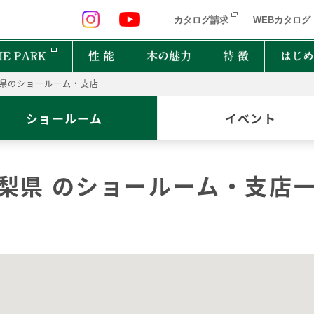
 九州 関東 中部
北海道 青森県 岩手県 宮城県 秋田県 山形県 
カタログ請求
WEBカタログ
E PARK
性 能
木の魅力
特 徴
はじめ
県のショールーム・支店
P
ショールーム
イベント
オーナーインタビュー
樹種図鑑
PRIMEWOOD
実
木の
Ger
都道府県
能
住宅設備10年保証制度
家の建て方にはどんな種類があるの？
梨県 のショールーム・支店
北海道・東北
北関
計力
困ったときの迅速対応
家が建つまでどれくらいかかるの？
New everyday
邸宅設計プロジェクト
首都圏
北陸
能
もしものときに役立つ制度
よく聞くZEHって何？
和楽
Designers File
東海
近畿
EH STYLE
clubforest
家の保証ってどうなってるの？
ASH
OAK
バッ
心に
Seilist
SE
ikiki
Interior Style
中国
TEAK
CHERRY
自家
四国
木は
BF Gran SQUARE
THE WORKS
WALNUT
JAPANESE OAK
木の
九州
Resilience Plus