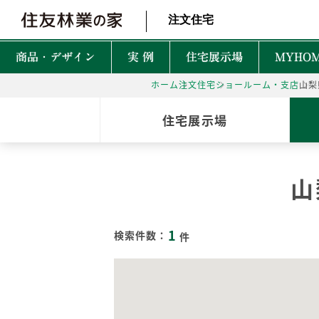
北海道・東北 北関東 首都圏 北陸・甲信越 東海 近畿 中国 四国
注文住宅
商品・デザイン
実 例
住宅展示場
MYHOM
ホーム
注文住宅
ショールーム・支店
山梨
商品・デザインTOP
実例TOP
住宅展示場TOP
性能TOP
木の魅力TOP
特徴TOP
はじめての家づくりTO
アフターサービスTOP
お役立ち・特集TOP
住宅展示場
新着実例
森を育てる家
TREEing
CONTENTS
CONTENTS
CONTENTS
CONTENTS
What is BF?
理想をかなえる自由設計
1坪って何㎡？
60年保証システム
遮音性
山
耐震性能
安心して暮らせる性能
家づくりでかかるお金って？
無料点検と安心の
空間設
MyForest
メンテナンスプログラム
耐久性能
暮らしを彩る上質な木
後悔しない土地探しって？
環境性
1
GRAND LIFE
検索件数：
件
毎日の暮らし充実サービス
断熱・省エネ性能
保証とメンテナンス
災害に強いのはどんな家？
NEW Z
PRIME WOOD
資金計画
PLUSKY
住友林業コールセンター
耐火性能
PROUDIO
Forest Selection