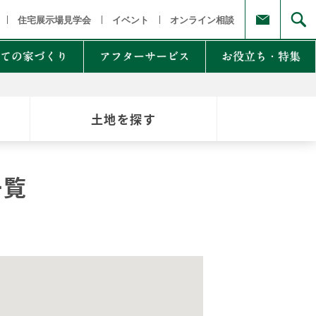
福島県
茨城県 栃木県 群馬県
東京都 埼玉県 千葉県 神奈川県
新
住宅展示場見学会
イベント
オンライン相談
ての家づくり
アフターサービス
お役立ち・特集
土地を探す
例集のご紹介
家Lab.
moglio
一覧
東
Germoglio
・甲信越
LCCM住宅
クナンバー
も体にも良い影響
NTAKist
NEW ZEH STYLE
自讃のご請求
リラックス素材
エアドリームハイブリッド
不思議な力