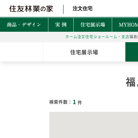
北海道・東北 北関東 首都圏 北陸・甲信越 東海 近畿 中国 四国
注文住宅
商品・デザイン
実 例
住宅展示場
MYHOM
ホーム
注文住宅
ショールーム・支店
福島
商品・デザインTOP
実例TOP
住宅展示場TOP
性能TOP
木の魅力TOP
特徴TOP
はじめての家づくりTO
アフターサービスTOP
お役立ち・特集TOP
住宅展示場
新着実例
森を育てる家
TREEing
CONTENTS
CONTENTS
CONTENTS
CONTENTS
What is BF?
理想をかなえる自由設計
1坪って何㎡？
60年保証システム
遮音性
福
耐震性能
安心して暮らせる性能
家づくりでかかるお金って？
無料点検と安心の
空間設
MyForest
メンテナンスプログラム
耐久性能
暮らしを彩る上質な木
後悔しない土地探しって？
環境性
1
GRAND LIFE
検索件数：
件
毎日の暮らし充実サービス
断熱・省エネ性能
保証とメンテナンス
災害に強いのはどんな家？
NEW Z
PRIME WOOD
資金計画
PLUSKY
住友林業コールセンター
耐火性能
PROUDIO
Forest Selection