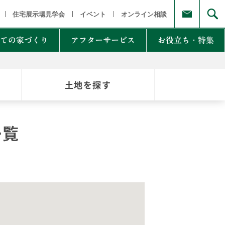
福島県
茨城県 栃木県 群馬県
東京都 埼玉県 千葉県 神奈川県
新
住宅展示場見学会
イベント
オンライン相談
ての家づくり
アフターサービス
お役立ち・特集
土地を探す
例集のご紹介
家Lab.
moglio
一覧
東
Germoglio
・甲信越
LCCM住宅
クナンバー
も体にも良い影響
NTAKist
NEW ZEH STYLE
自讃のご請求
リラックス素材
エアドリームハイブリッド
不思議な力