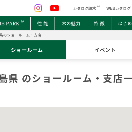
 九州 関東 中部
北海道 青森県 岩手県 宮城県 秋田県 山形県 
カタログ請求
WEBカタログ
E PARK
性 能
木の魅力
特 徴
はじめ
県のショールーム・支店
P
ショールーム
イベント
オーナーインタビュー
樹種図鑑
PRIMEWOOD
実
木の
Ger
都道府県
能
住宅設備10年保証制度
家の建て方にはどんな種類があるの？
島県 のショールーム・支店
北海道・東北
北関
計力
困ったときの迅速対応
家が建つまでどれくらいかかるの？
New everyday
邸宅設計プロジェクト
首都圏
北陸
能
もしものときに役立つ制度
よく聞くZEHって何？
和楽
Designers File
東海
近畿
EH STYLE
clubforest
家の保証ってどうなってるの？
ASH
OAK
バッ
心に
Seilist
SE
ikiki
Interior Style
中国
TEAK
CHERRY
自家
四国
木は
BF Gran SQUARE
THE WORKS
WALNUT
JAPANESE OAK
木の
九州
Resilience Plus