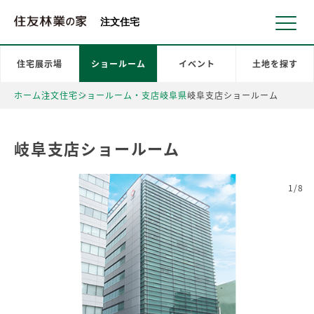
北海道・東北 北関東 首都圏 北陸・甲信越 東海 近畿 中国 四国
注文住宅
住宅展示場
ショールーム
イベント
土地を探す
ホーム
注文住宅
ショールーム・支店
岐阜県
岐阜支店ショールーム
岐阜支店ショールーム
1/8