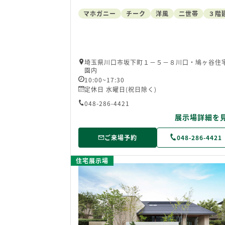
マホガニー
チーク
洋風
二世帯
３階
埼玉県川口市坂下町１－５－８川口・鳩ヶ谷住
園内
10:00~17:30
定休日 水曜日(祝日除く)
048-286-4421
展示場詳細を
ご来場予約
048-286-4421
住宅展示場