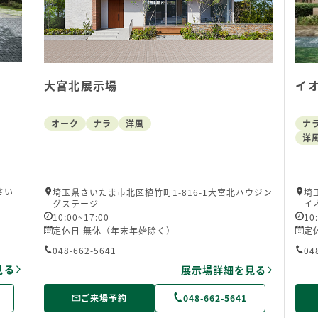
大宮北展示場
イ
オーク
ナラ
洋風
ナ
洋
さい
埼玉県さいたま市北区植竹町1-816-1大宮北ハウジン
埼
グステージ
イ
10:00~17:00
10
定休日 無休（年末年始除く）
定
048-662-5641
04
見る
展示場詳細を見る
ご来場予約
048-662-5641