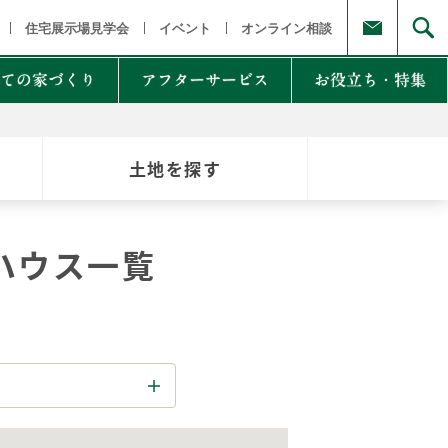
福島県
茨城県 栃木県 群馬県
東京都 埼玉県 千葉県 神奈川県
新
住宅展示場見学会
イベント
オンライン相談
ての家づくり
アフターサービス
お役立ち・特集
土地を探す
例集のご紹介
家Lab.
moglio
ハウス一覧
東
Germoglio
・甲信越
LCCM住宅
クナンバー
も体にも良い影響
NTAKist
NEW ZEH STYLE
自讃のご請求
リラックス素材
エアドリームハイブリッド
不思議な力