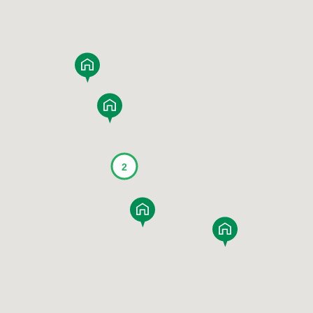
MAHOGANY
JAPANESE ELM
賃貸併用住宅
JAPANESE
TAMO
WALNUT
家づくり空気環境設計
JAPANESE
Y
涼温房
YAMAZAKURA
CYPRESS
JAPANESE
WOOD
CEDAR
UIDE