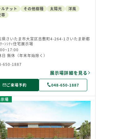
ォルナット
その他樹種
太陽光
洋風
世帯
玉県さいたま市大宮区吉敷町4-264-1さいたま新都
ｸｰﾝｼﾃｨ住宅展示場
:00~17:00
休日 無休（年末年始除く）
8-650-1887
展示場詳細を見る
ご来場予約
048-650-1887
展示場