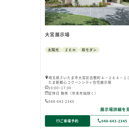
大宮展示場
太陽光
ＺＥＨ
和モダン
埼玉県さいたま市大宮区吉敷町４－２６４－１
たま新都心コクーンシティ住宅展示場
10:00~17:30
定休日 無休（年末年始除く）
048-643-2345
展示場詳細を
ご来場予約
048-643-2345