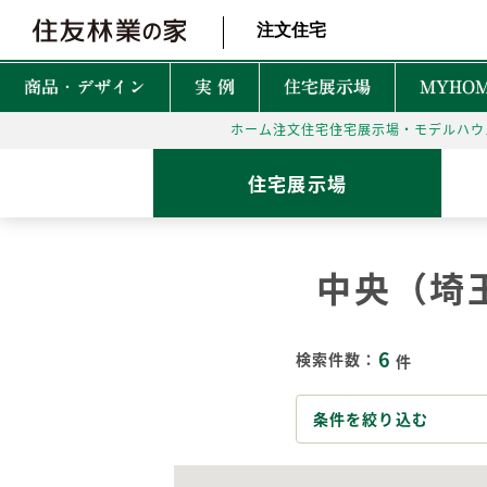
北海道・東北 北関東 首都圏 北陸・甲信越 東海 近畿 中国 四国
注文住宅
商品・デザイン
実 例
住宅展示場
MYHOM
ホーム
注文住宅
住宅展示場・モデルハウ
商品・デザインTOP
実例TOP
住宅展示場TOP
性能TOP
木の魅力TOP
特徴TOP
はじめての家づくりTO
アフターサービスTOP
お役立ち・特集TOP
住宅展示場
新着実例
森を育てる家
TREEing
CONTENTS
CONTENTS
CONTENTS
CONTENTS
What is BF?
理想をかなえる自由設計
1坪って何㎡？
60年保証システム
遮音性
中央（埼
耐震性能
安心して暮らせる性能
家づくりでかかるお金って？
無料点検と安心の
空間設
MyForest
メンテナンスプログラム
耐久性能
暮らしを彩る上質な木
後悔しない土地探しって？
環境性
6
GRAND LIFE
検索件数：
件
毎日の暮らし充実サービス
断熱・省エネ性能
保証とメンテナンス
災害に強いのはどんな家？
NEW Z
PRIME WOOD
資金計画
PLUSKY
住友林業コールセンター
条件を絞り込む
耐火性能
PROUDIO
Forest Selection