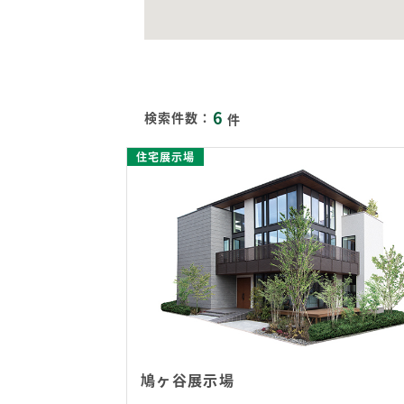
6
検索件数：
件
住宅展示場
鳩ヶ谷展示場