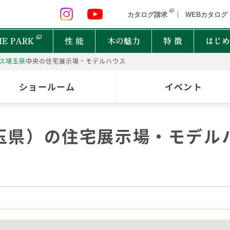
 九州 関東 中部
北海道 青森県 岩手県 宮城県 秋田県 山形県 
カタログ請求
WEBカタログ
E PARK
性 能
木の魅力
特 徴
はじめ
ス
埼玉県
中央の住宅展示場・モデルハウス
P
ショールーム
イベント
オーナーインタビュー
樹種図鑑
PRIMEWOOD
実
木の
Ger
都道府県
能
住宅設備10年保証制度
家の建て方にはどんな種類があるの？
玉県）の住宅展示場・モデル
北海道・東北
北関
計力
困ったときの迅速対応
家が建つまでどれくらいかかるの？
New everyday
邸宅設計プロジェクト
首都圏
北陸
能
もしものときに役立つ制度
よく聞くZEHって何？
和楽
Designers File
東海
近畿
EH STYLE
clubforest
家の保証ってどうなってるの？
ASH
OAK
バッ
心に
Seilist
SE
ikiki
Interior Style
中国
TEAK
CHERRY
自家
四国
木は
BF Gran SQUARE
THE WORKS
WALNUT
JAPANESE OAK
木の
九州
Resilience Plus