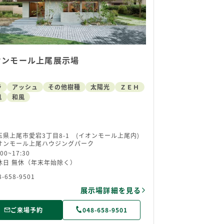
オンモール上尾展示場
ラ
アッシュ
その他樹種
太陽光
ＺＥＨ
風
和風
玉県上尾市愛宕3丁目8-1 (イオンモール上尾内)
オンモール上尾ハウジングパーク
:00~17:30
休日 無休（年末年始除く）
8-658-9501
展示場詳細を見る
ご来場予約
048-658-9501