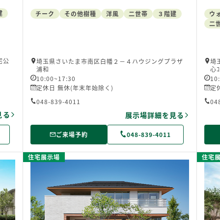
建
チーク
その他樹種
洋風
二世帯
３階建
ウ
二
宅公
埼玉県さいたま市南区白幡２－４ハウジングプラザ
埼
浦和
心ｺ
10:00~17:30
10
定休日 無休(年末年始除く)
定
048-839-4011
04
見る
展示場詳細を見る
ご来場予約
048-839-4011
住宅展示場
住宅