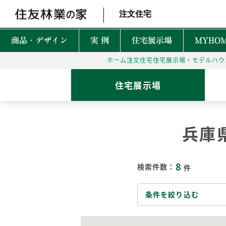
北海道・東北 北関東 首都圏 北陸・甲信越 東海 近畿 中国 四国
注文住宅
商品・デザイン
実 例
住宅展示場
MYHOM
ホーム
注文住宅
住宅展示場・モデルハウ
商品・デザインTOP
実例TOP
住宅展示場TOP
性能TOP
木の魅力TOP
特徴TOP
はじめての家づくりTO
アフターサービスTOP
お役立ち・特集TOP
住宅展示場
新着実例
森を育てる家
TREEing
CONTENTS
CONTENTS
CONTENTS
CONTENTS
What is BF?
理想をかなえる自由設計
1坪って何㎡？
60年保証システム
遮音性
兵庫
耐震性能
安心して暮らせる性能
家づくりでかかるお金って？
無料点検と安心の
空間設
MyForest
メンテナンスプログラム
耐久性能
暮らしを彩る上質な木
後悔しない土地探しって？
環境性
8
GRAND LIFE
検索件数：
件
毎日の暮らし充実サービス
断熱・省エネ性能
保証とメンテナンス
災害に強いのはどんな家？
NEW Z
PRIME WOOD
資金計画
PLUSKY
住友林業コールセンター
条件を絞り込む
耐火性能
PROUDIO
Forest Selection