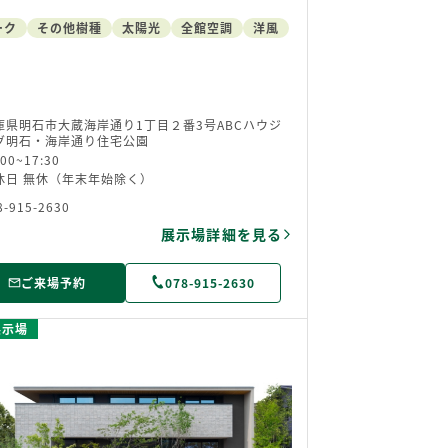
ーク
その他樹種
太陽光
全館空調
洋風
庫県明石市大蔵海岸通り1丁目２番3号ABCハウジ
グ明石・海岸通り住宅公園
:00~17:30
休日 無休（年末年始除く）
8-915-2630
展示場詳細を見る
ご来場予約
078-915-2630
展示場