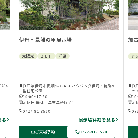
伊丹・昆陽の里展示場
加
太陽光
ＺＥＨ
洋風
ア
グギャ
兵庫県伊丹市奥畑4-33ABCハウジング伊丹・昆陽の
兵
里住宅公園
セ
10:00~17:30
10
定休日 無休（年末年始除く）
定
0727-81-3550
07
見る
展示場詳細を見る
ご来場予約
0727-81-3550