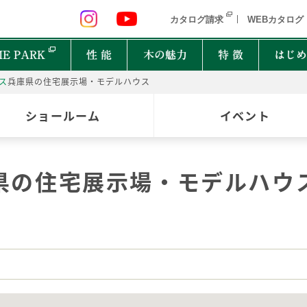
 九州 関東 中部
北海道 青森県 岩手県 宮城県 秋田県 山形県 
カタログ請求
WEBカタログ
E PARK
性 能
木の魅力
特 徴
はじめ
ス
兵庫県の住宅展示場・モデルハウス
P
ショールーム
イベント
オーナーインタビュー
樹種図鑑
PRIMEWOOD
実
木の
Ger
都道府県
能
住宅設備10年保証制度
家の建て方にはどんな種類があるの？
県の住宅展示場・モデルハウ
北海道・東北
北関
計力
困ったときの迅速対応
家が建つまでどれくらいかかるの？
New everyday
邸宅設計プロジェクト
首都圏
北陸
能
もしものときに役立つ制度
よく聞くZEHって何？
和楽
Designers File
東海
近畿
EH STYLE
clubforest
家の保証ってどうなってるの？
ASH
OAK
バッ
心に
Seilist
SE
ikiki
Interior Style
中国
TEAK
CHERRY
自家
四国
木は
BF Gran SQUARE
THE WORKS
WALNUT
JAPANESE OAK
木の
九州
Resilience Plus