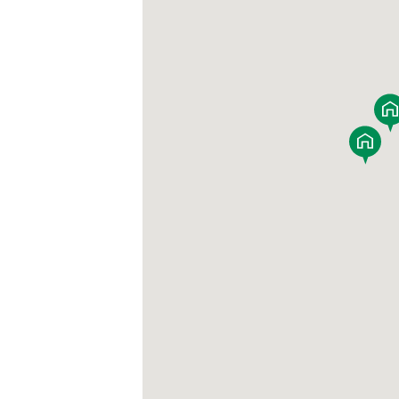
BF-耐火
Premal
ORIGINALITY
QUALIT
家づくり防犯設計
MATERIAL
Life with
PRIME 
POTENTIAL
WOOD G