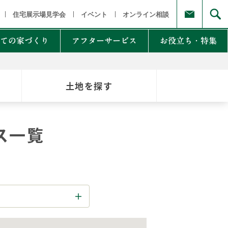
福島県
茨城県 栃木県 群馬県
東京都 埼玉県 千葉県 神奈川県
新
住宅展示場見学会
イベント
オンライン相談
ての家づくり
アフターサービス
お役立ち・特集
土地を探す
例集のご紹介
家Lab.
moglio
ス一覧
東
Germoglio
・甲信越
LCCM住宅
クナンバー
も体にも良い影響
NTAKist
NEW ZEH STYLE
自讃のご請求
リラックス素材
エアドリームハイブリッド
不思議な力