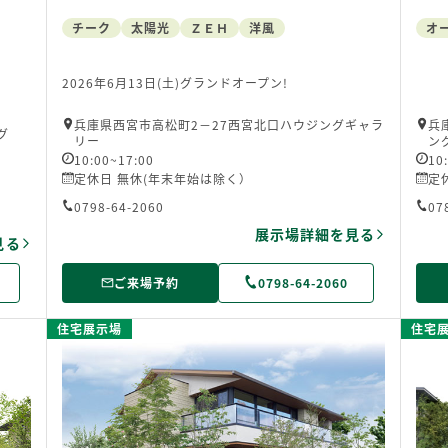
チーク
太陽光
ＺＥＨ
洋風
オ
2026年6月13日(土)グランドオープン!
兵庫県西宮市高松町2－27西宮北口ハウジングギャラ
兵
ング
リー
ン
10:00~17:00
10
定休日 無休(年末年始は除く）
定
0798-64-2060
07
展示場詳細を見る
見る
ご来場予約
0798-64-2060
住宅展示場
住宅