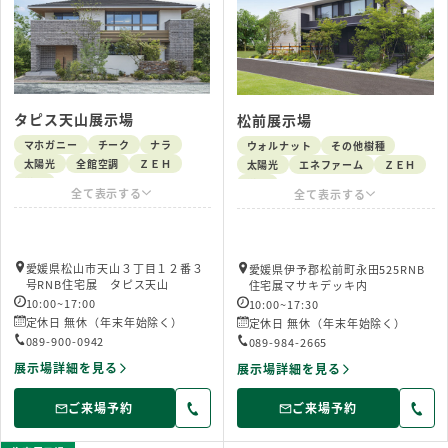
タピス天山展示場
松前展示場
マホガニー
チーク
ナラ
ウォルナット
その他樹種
太陽光
全館空調
ＺＥＨ
太陽光
エネファーム
ＺＥＨ
洋風
洋風
愛媛県松山市天山３丁目１２番３
愛媛県伊予郡松前町永田525RNB
号RNB住宅展 タピス天山
住宅展マサキデッキ内
10:00~17:00
10:00~17:30
定休日 無休（年末年始除く）
定休日 無休（年末年始除く）
089-900-0942
089-984-2665
展示場詳細を見る
展示場詳細を見る
ご来場予約
ご来場予約