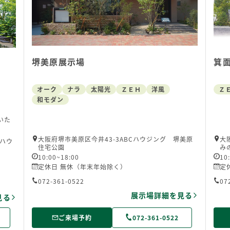
堺美原展示場
箕
オーク
ナラ
太陽光
ＺＥＨ
洋風
Ｚ
和モダン
いた
大阪府堺市美原区今井43-3ABCハウジング 堺美原
大
Cハウ
住宅公園
み
10:00~18:00
10
定休日 無休（年末年始除く）
定
072-361-0522
07
展示場詳細を見る
見る
ご来場予約
072-361-0522