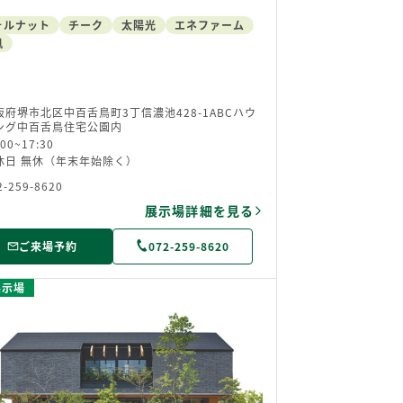
ォルナット
チーク
太陽光
エネファーム
風
阪府堺市北区中百舌鳥町3丁信濃池428-1ABCハウ
ング中百舌鳥住宅公園内
:00~17:30
休日 無休（年末年始除く）
2-259-8620
展示場詳細を見る
ご来場予約
072-259-8620
展示場