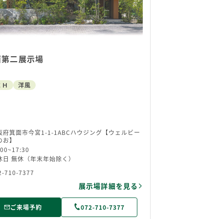
面第二展示場
ＥＨ
洋風
阪府箕面市今宮1-1-1ABCハウジング【ウェルビー
のお】
:00~17:30
休日 無休（年末年始除く）
2-710-7377
展示場詳細を見る
ご来場予約
072-710-7377