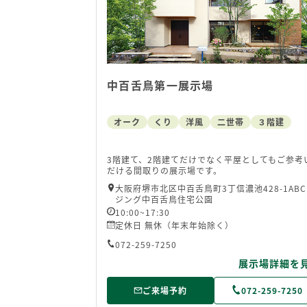
中百舌鳥第一展示場
オーク
くり
洋風
二世帯
３階建
3階建て、2階建てだけでなく平屋としてもご参考
だける間取りの展示場です。
大阪府堺市北区中百舌鳥町3丁信濃池428-1AB
ジング中百舌鳥住宅公園
10:00~17:30
定休日 無休（年末年始除く）
072-259-7250
展示場詳細を
ご来場予約
072-259-7250