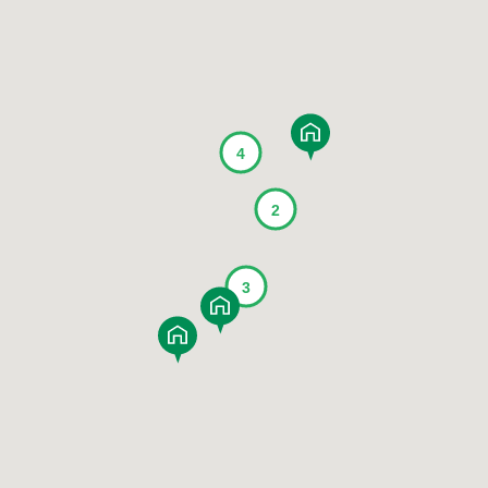
MAHOGANY
JAPANESE ELM
賃貸併用住宅
JAPANESE
TAMO
WALNUT
家づくり空気環境設計
JAPANESE
Y
涼温房
YAMAZAKURA
CYPRESS
JAPANESE
WOOD
CEDAR
UIDE