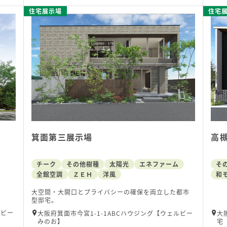
住宅展示場
住宅
箕面第三展示場
高
チーク
その他樹種
太陽光
エネファーム
そ
全館空調
ＺＥＨ
洋風
和
大空間・大開口とプライバシーの確保を両立した都市
型邸宅。
ルビー
大阪府箕面市今宮1-1-1ABCハウジング【ウェルビー
大
みのお】
宅