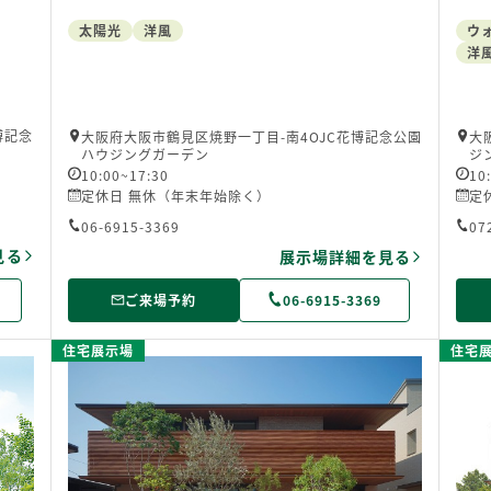
太陽光
洋風
ウ
洋
博記念
大阪府大阪市鶴見区焼野一丁目-南4OJC花博記念公園
大
ハウジングガーデン
ジ
10:00~17:30
10
定休日 無休（年末年始除く）
定
06-6915-3369
07
見る
展示場詳細を見る
ご来場予約
06-6915-3369
住宅展示場
住宅