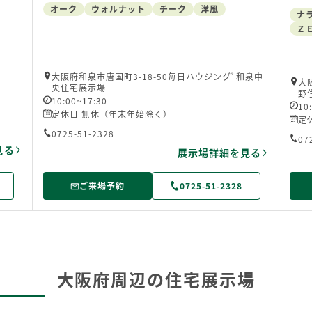
オーク
ウォルナット
チーク
洋風
ナ
Ｚ
大阪府和泉市唐国町3-18-50毎日ハウジングﾞ和泉中
大
央住宅展示場
野
10:00~17:30
10
定休日 無休（年末年始除く）
定
0725-51-2328
07
見る
展示場詳細を見る
ご来場予約
0725-51-2328
大阪府周辺の住宅展示場