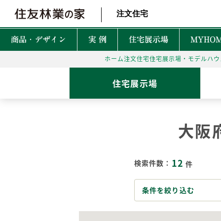
北海道・東北 北関東 首都圏 北陸・甲信越 東海 近畿 中国 四国
注文住宅
商品・デザイン
実 例
住宅展示場
MYHOM
ホーム
注文住宅
住宅展示場・モデルハウ
商品・デザインTOP
実例TOP
住宅展示場TOP
性能TOP
木の魅力TOP
特徴TOP
はじめての家づくりTO
アフターサービスTOP
お役立ち・特集TOP
住宅展示場
新着実例
森を育てる家
TREEing
CONTENTS
CONTENTS
CONTENTS
CONTENTS
What is BF?
理想をかなえる自由設計
1坪って何㎡？
60年保証システム
遮音性
大阪
耐震性能
安心して暮らせる性能
家づくりでかかるお金って？
無料点検と安心の
空間設
MyForest
メンテナンスプログラム
耐久性能
暮らしを彩る上質な木
後悔しない土地探しって？
環境性
12
GRAND LIFE
検索件数：
件
毎日の暮らし充実サービス
断熱・省エネ性能
保証とメンテナンス
災害に強いのはどんな家？
NEW Z
PRIME WOOD
資金計画
PLUSKY
住友林業コールセンター
条件を絞り込む
耐火性能
PROUDIO
Forest Selection