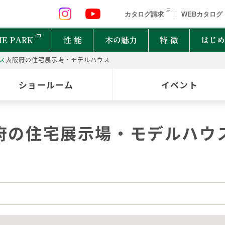
 九州 関東 中部
北海道 青森県 岩手県 宮城県 秋田県 山形県 
カタログ請求
WEBカタログ
E PARK
性 能
木の魅力
特 徴
はじめ
ス
大阪府の住宅展示場・モデルハウス
P
ショールーム
イベント
オーナーインタビュー
樹種図鑑
PRIMEWOOD
実
木の
Ger
都道府県
能
住宅設備10年保証制度
家の建て方にはどんな種類があるの？
府の住宅展示場・モデルハウ
北海道・東北
北関
計力
困ったときの迅速対応
家が建つまでどれくらいかかるの？
New everyday
邸宅設計プロジェクト
首都圏
北陸
能
もしものときに役立つ制度
よく聞くZEHって何？
和楽
Designers File
東海
近畿
EH STYLE
clubforest
家の保証ってどうなってるの？
ASH
OAK
バッ
心に
Seilist
SE
ikiki
Interior Style
中国
TEAK
CHERRY
自家
四国
木は
BF Gran SQUARE
THE WORKS
WALNUT
JAPANESE OAK
木の
九州
Resilience Plus