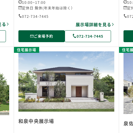
10:00~17:00
10
定休日 無休(年末年始は除く）
定
072-734-7445
07
見る
展示場詳細を見る
ご来場予約
072-734-7445
住宅展示場
住宅
和泉中央展示場
泉