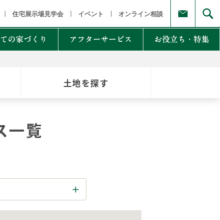
福島県
茨城県 栃木県 群馬県
東京都 埼玉県 千葉県 神奈川県
新
住宅展示場見学会
イベント
オンライン相談
ての家づくり
アフターサービス
お役立ち・特集
土地を探す
例集のご紹介
家Lab.
moglio
ス一覧
東
Germoglio
・甲信越
LCCM住宅
クナンバー
も体にも良い影響
NTAKist
NEW ZEH STYLE
自讃のご請求
リラックス素材
エアドリームハイブリッド
不思議な力