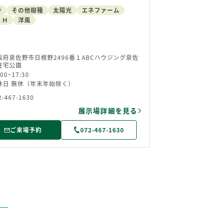
ラ
その他樹種
太陽光
エネファーム
ＥＨ
洋風
阪府泉佐野市日根野2496番１ABCハウジング泉佐
住宅公園
:00~17:30
休日 無休（年末年始除く）
2-467-1630
展示場詳細を見る
ご来場予約
072-467-1630