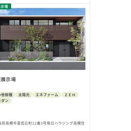
展示場
槻展示場
の他樹種
太陽光
エネファーム
ＺＥＨ
モダン
阪府高槻市富田丘町12番3号毎日ハウジング高槻住