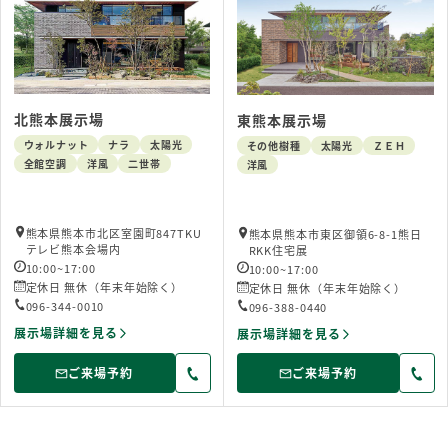
北熊本展示場
東熊本展示場
ウォルナット
ナラ
太陽光
その他樹種
太陽光
ＺＥＨ
全館空調
洋風
二世帯
洋風
熊本県熊本市北区室園町847TKU
熊本県熊本市東区御領6-8-1熊日
テレビ熊本会場内
RKK住宅展
10:00~17:00
10:00~17:00
定休日 無休（年末年始除く）
定休日 無休（年末年始除く）
096-344-0010
096-388-0440
展示場詳細を見る
展示場詳細を見る
ご来場予約
ご来場予約