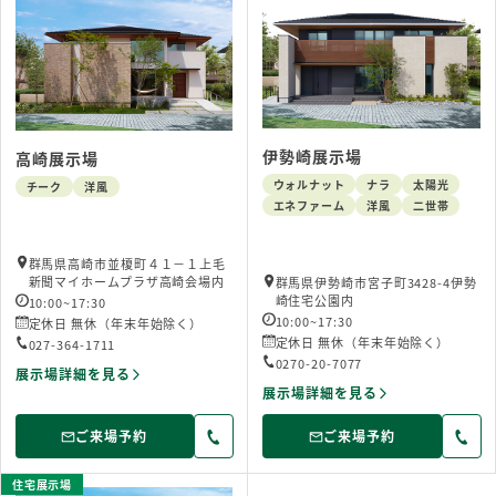
伊勢崎展示場
高崎展示場
ウォルナット
ナラ
太陽光
チーク
洋風
エネファーム
洋風
二世帯
群馬県高崎市並榎町４１－１上毛
新聞マイホームプラザ高崎会場内
群馬県伊勢崎市宮子町3428-4伊勢
崎住宅公園内
10:00~17:30
10:00~17:30
定休日 無休（年末年始除く）
定休日 無休（年末年始除く）
027-364-1711
0270-20-7077
展示場詳細を見る
展示場詳細を見る
ご来場予約
ご来場予約
住宅展示場