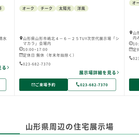
オ
オーク
チーク
太陽光
洋風
帯
山
内
山形県山形市嶋北４－６－２５TUY次世代展示場「シ
清水
マカラ」会場内
10
10:00~17:00
定
定休日 無休（年末年始除く）
02
023-682-7370
見る
展示場詳細を見る
ご来場予約
023-682-7370
山形県周辺の住宅展示場