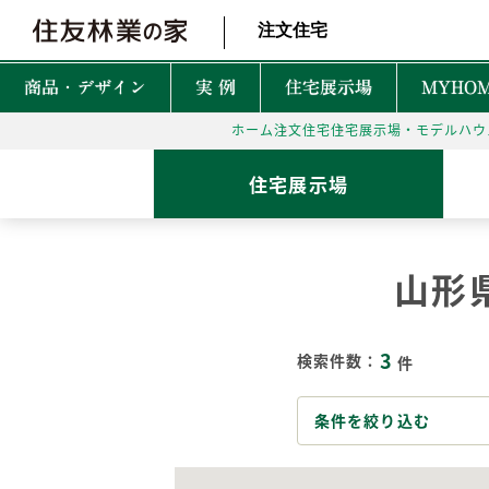
北海道・東北 北関東 首都圏 北陸・甲信越 東海 近畿 中国 四国
注文住宅
商品・デザイン
実 例
住宅展示場
MYHOM
ホーム
注文住宅
住宅展示場・モデルハウ
商品・デザインTOP
実例TOP
住宅展示場TOP
性能TOP
木の魅力TOP
特徴TOP
はじめての家づくりTO
アフターサービスTOP
お役立ち・特集TOP
住宅展示場
新着実例
森を育てる家
TREEing
CONTENTS
CONTENTS
CONTENTS
CONTENTS
What is BF?
理想をかなえる自由設計
1坪って何㎡？
60年保証システム
遮音性
山形
耐震性能
安心して暮らせる性能
家づくりでかかるお金って？
無料点検と安心の
空間設
MyForest
メンテナンスプログラム
耐久性能
暮らしを彩る上質な木
後悔しない土地探しって？
環境性
3
GRAND LIFE
検索件数：
件
毎日の暮らし充実サービス
断熱・省エネ性能
保証とメンテナンス
災害に強いのはどんな家？
NEW Z
PRIME WOOD
資金計画
PLUSKY
住友林業コールセンター
条件を絞り込む
耐火性能
PROUDIO
Forest Selection