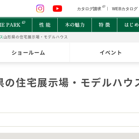
 九州 関東 中部
北海道 青森県 岩手県 宮城県 秋田県 山形県 
カタログ請求
WEBカタログ
E PARK
性 能
木の魅力
特 徴
はじめ
ス
山形県の住宅展示場・モデルハウス
P
ショールーム
イベント
オーナーインタビュー
樹種図鑑
PRIMEWOOD
実
木の
Ger
都道府県
能
住宅設備10年保証制度
家の建て方にはどんな種類があるの？
県の住宅展示場・モデルハウ
北海道・東北
北関
計力
困ったときの迅速対応
家が建つまでどれくらいかかるの？
New everyday
邸宅設計プロジェクト
首都圏
北陸
能
もしものときに役立つ制度
よく聞くZEHって何？
和楽
Designers File
東海
近畿
EH STYLE
clubforest
家の保証ってどうなってるの？
ASH
OAK
バッ
心に
Seilist
SE
ikiki
Interior Style
中国
TEAK
CHERRY
自家
四国
木は
BF Gran SQUARE
THE WORKS
WALNUT
JAPANESE OAK
木の
九州
Resilience Plus