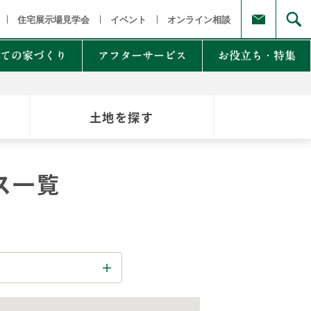
福島県
茨城県 栃木県 群馬県
東京都 埼玉県 千葉県 神奈川県
新
住宅展示場見学会
イベント
オンライン相談
ての家づくり
アフターサービス
お役立ち・特集
土地を探す
例集のご紹介
家Lab.
moglio
ス一覧
東
Germoglio
・甲信越
LCCM住宅
クナンバー
も体にも良い影響
NTAKist
NEW ZEH STYLE
自讃のご請求
リラックス素材
エアドリームハイブリッド
不思議な力