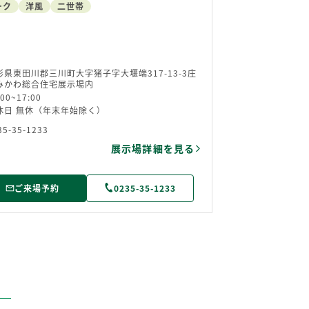
ーク
洋風
二世帯
形県東田川郡三川町大字猪子字大堰端317-13-3庄
みかわ総合住宅展示場内
:00~17:00
休日 無休（年末年始除く）
35-35-1233
展示場詳細を見る
ご来場予約
0235-35-1233