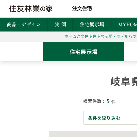
北海道・東北 北関東 首都圏 北陸・甲信越 東海 近畿 中国 四国
注文住宅
商品・デザイン
実 例
住宅展示場
MYHOM
ホーム
注文住宅
住宅展示場・モデルハウ
商品・デザインTOP
実例TOP
住宅展示場TOP
性能TOP
木の魅力TOP
特徴TOP
はじめての家づくりTO
アフターサービスTOP
お役立ち・特集TOP
住宅展示場
新着実例
森を育てる家
TREEing
CONTENTS
CONTENTS
CONTENTS
CONTENTS
What is BF?
理想をかなえる自由設計
1坪って何㎡？
60年保証システム
遮音性
岐阜
耐震性能
安心して暮らせる性能
家づくりでかかるお金って？
無料点検と安心の
空間設
MyForest
メンテナンスプログラム
耐久性能
暮らしを彩る上質な木
後悔しない土地探しって？
環境性
5
GRAND LIFE
検索件数：
件
毎日の暮らし充実サービス
断熱・省エネ性能
保証とメンテナンス
災害に強いのはどんな家？
NEW Z
PRIME WOOD
資金計画
PLUSKY
住友林業コールセンター
条件を絞り込む
耐火性能
PROUDIO
Forest Selection