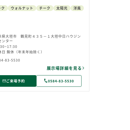
ーク
ウォルナット
チーク
太陽光
洋風
阜県大垣市 鶴見町４３５－１大垣中日ハウジン
センター
:30~17:30
休日 無休（年末年始除く）
84-83-5530
展示場詳細を見る
ご来場予約
0584-83-5530