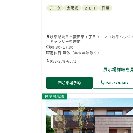
チーク
太陽光
ＺＥＨ
洋風
岐阜県岐阜市薮田東１丁目３－２０岐阜ハウジ
ギャラリー県庁前
09:30~17:30
定休日 無休（年末年始除く）
058-278-6671
展示場詳細を
ご来場予約
058-278-6671
住宅展示場