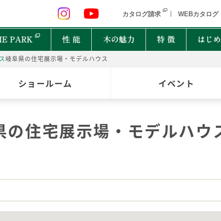
 九州 関東 中部
北海道 青森県 岩手県 宮城県 秋田県 山形県 
カタログ請求
WEBカタログ
E PARK
性 能
木の魅力
特 徴
はじめ
ス
岐阜県の住宅展示場・モデルハウス
P
ショールーム
イベント
オーナーインタビュー
樹種図鑑
PRIMEWOOD
実
木の
Ger
都道府県
能
住宅設備10年保証制度
家の建て方にはどんな種類があるの？
県の住宅展示場・モデルハウ
北海道・東北
北関
計力
困ったときの迅速対応
家が建つまでどれくらいかかるの？
New everyday
邸宅設計プロジェクト
首都圏
北陸
能
もしものときに役立つ制度
よく聞くZEHって何？
和楽
Designers File
東海
近畿
EH STYLE
clubforest
家の保証ってどうなってるの？
ASH
OAK
バッ
心に
Seilist
SE
ikiki
Interior Style
中国
TEAK
CHERRY
自家
四国
木は
BF Gran SQUARE
THE WORKS
WALNUT
JAPANESE OAK
木の
九州
Resilience Plus