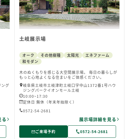
土岐展示場
オーク
その他樹種
太陽光
エネファーム
和モダン
木のぬくもりを感じる大空間展示場。 毎日の暮らしが
もっと心地よくなる住まいをご体感ください。
ジング
岐阜県土岐市土岐津町土岐口字中山1372番1号ハウ
ジングパークイオンモール土岐
10:00~17:30
定休日 無休（年末年始除く）
0572-54-2681
見る
展示場詳細を見る
ご来場予約
0572-54-2681