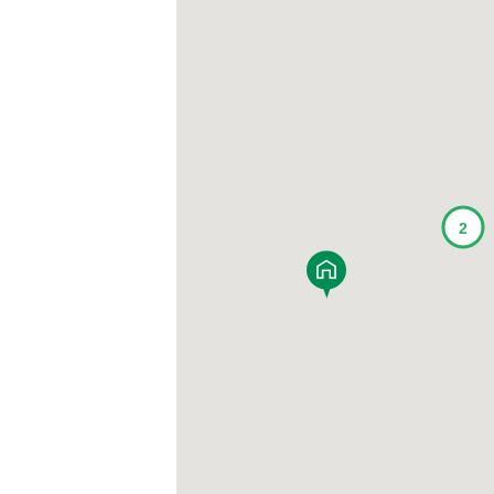
BF-耐火
Premal
ORIGINALITY
QUALIT
家づくり防犯設計
MATERIAL
Life with
PRIME 
POTENTIAL
WOOD G