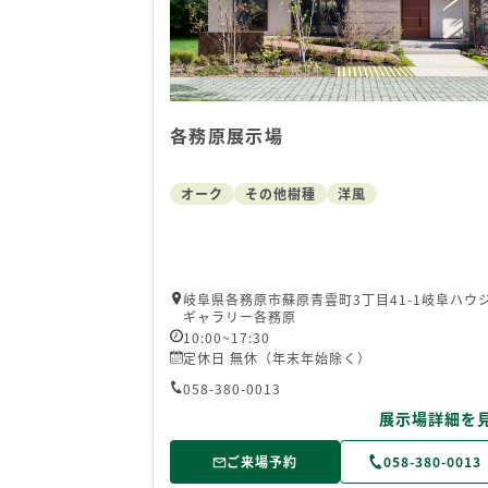
各務原展示場
オーク
その他樹種
洋風
岐阜県各務原市蘇原青雲町3丁目41-1岐阜ハウ
ギャラリー各務原
10:00~17:30
定休日 無休（年末年始除く）
058-380-0013
展示場詳細を
ご来場予約
058-380-0013