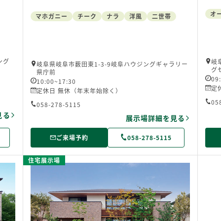
オ
マホガニー
チーク
ナラ
洋風
二世帯
ング
岐
岐阜県岐阜市薮田東1-3-9岐阜ハウジングギャラリー
グ
県庁前
09
10:00~17:30
定
定休日 無休（年末年始除く）
05
058-278-5115
見る
展示場詳細を見る
ご来場予約
058-278-5115
住宅展示場