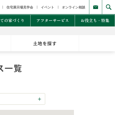
福島県
茨城県 栃木県 群馬県
東京都 埼玉県 千葉県 神奈川県
新
住宅展示場見学会
イベント
オンライン相談
ての家づくり
アフターサービス
お役立ち・特集
土地を探す
例集のご紹介
家Lab.
moglio
ス一覧
東
Germoglio
・甲信越
LCCM住宅
クナンバー
も体にも良い影響
NTAKist
NEW ZEH STYLE
自讃のご請求
リラックス素材
エアドリームハイブリッド
不思議な力