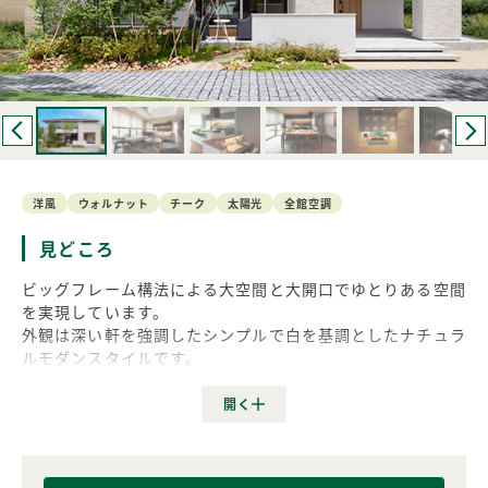
洋風
ウォルナット
チーク
太陽光
全館空調
見どころ
ビッグフレーム構法による大空間と大開口でゆとりある空間
を実現しています。
外観は深い軒を強調したシンプルで白を基調としたナチュラ
ルモダンスタイルです。
共働き世代のご家族に時短、回遊性、吹抜空間の開放性、屋
内外に一体感があるプランをご提案し展示場会場全体のコン
セプトでもある “楽しんで暮らす家” をご体感頂けます。