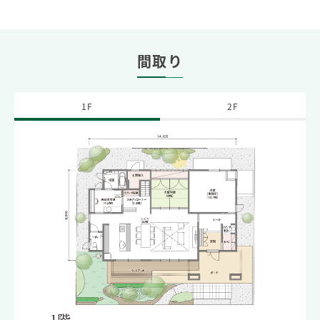
間取り
1F
2F