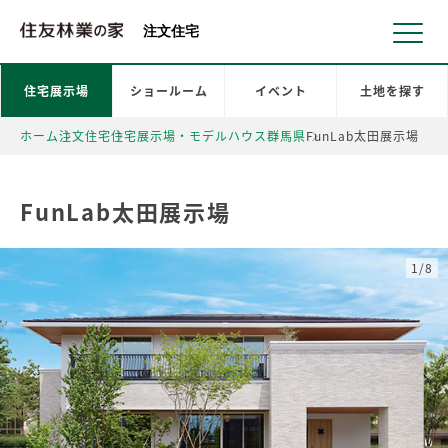
北海道・東北 北関東 首都圏 北陸・甲信越 東海 近畿 中国 四国
注文住宅
住宅展示場
ショールーム
イベント
土地を探す
ホーム
注文住宅
住宅展示場・モデルハウス
群馬県
FunLab太田展示場
FunLab太田展示場
1/8