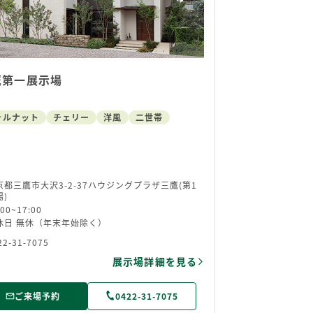
鷹第一展示場
ォルナット
チェリー
洋風
二世帯
京都三鷹市大沢3-2-37ハウジングプラザ三鷹(第1
場)
:00~17:00
休日 無休（年末年始除く）
22-31-7075
展示場詳細を見る
ご来場予約
0422-31-7075