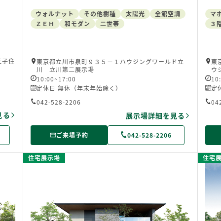
ウォルナット
その他樹種
太陽光
全館空調
マ
ＺＥＨ
和モダン
二世帯
３
王子住
東京都立川市泉町９３５－１ハウジングワールド立
東
川 立川第二展示場
ウ
10:00~17:00
10
定休日 無休（年末年始除く）
定
042-528-2206
04
見る
展示場詳細を見る
ご来場予約
042-528-2206
住宅展示場
住宅