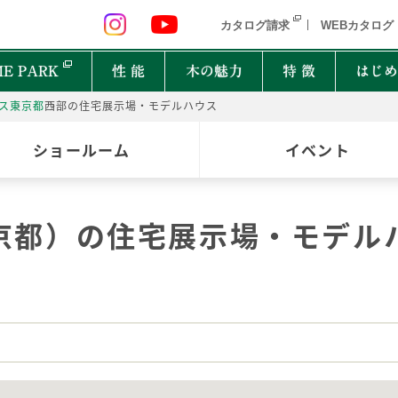
 九州 関東 中部
北海道 青森県 岩手県 宮城県 秋田県 山形県 
カタログ請求
WEBカタログ
E PARK
性 能
木の魅力
特 徴
はじめ
ス
東京都
西部の住宅展示場・モデルハウス
P
ショールーム
イベント
オーナーインタビュー
樹種図鑑
PRIMEWOOD
実
木の
Ger
都道府県
能
住宅設備10年保証制度
家の建て方にはどんな種類があるの？
京都）の住宅展示場・モデル
北海道・東北
北関
計力
困ったときの迅速対応
家が建つまでどれくらいかかるの？
New everyday
邸宅設計プロジェクト
首都圏
北陸
能
もしものときに役立つ制度
よく聞くZEHって何？
和楽
Designers File
東海
近畿
EH STYLE
clubforest
家の保証ってどうなってるの？
ASH
OAK
バッ
心に
Seilist
SE
ikiki
Interior Style
中国
TEAK
CHERRY
自家
四国
木は
BF Gran SQUARE
THE WORKS
WALNUT
JAPANESE OAK
木の
九州
Resilience Plus