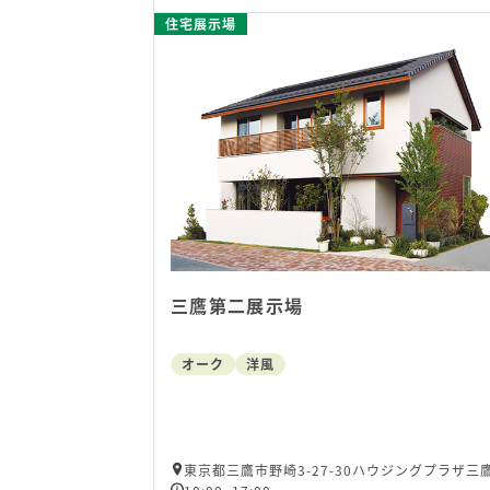
住宅展示場
三鷹第二展示場
オーク
洋風
東京都三鷹市野崎3-27-30ハウジングプラザ三