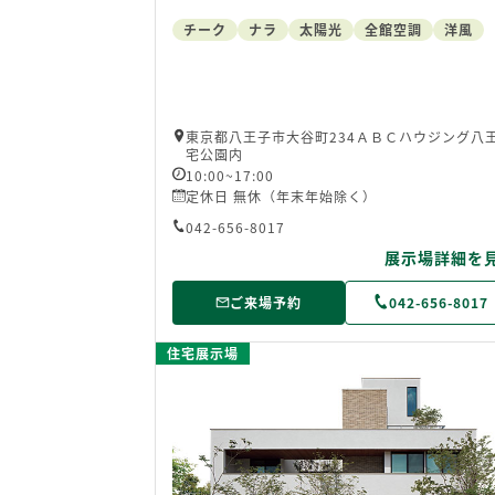
チーク
ナラ
太陽光
全館空調
洋風
東京都八王子市大谷町234ＡＢＣハウジング八
宅公園内
10:00~17:00
定休日 無休（年末年始除く）
042-656-8017
展示場詳細を
ご来場予約
042-656-8017
住宅展示場