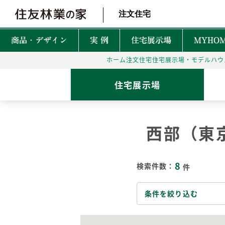
北海道・東北 北関東 首都圏 北陸・甲信越 東海 近畿 中国 四国
注文住宅
商品・デザイン
実 例
住宅展示場
MYHOM
ホーム
注文住宅
住宅展示場・モデルハウ
商品・デザインTOP
実例TOP
住宅展示場TOP
性能TOP
木の魅力TOP
特徴TOP
はじめての家づくりTO
アフターサービスTOP
お役立ち・特集TOP
住宅展示場
新着実例
森を育てる家
TREEing
CONTENTS
CONTENTS
CONTENTS
CONTENTS
What is BF?
理想をかなえる自由設計
1坪って何㎡？
60年保証システム
遮音性
西部（東
耐震性能
安心して暮らせる性能
家づくりでかかるお金って？
無料点検と安心の
空間設
MyForest
メンテナンスプログラム
耐久性能
暮らしを彩る上質な木
後悔しない土地探しって？
環境性
8
GRAND LIFE
検索件数：
件
毎日の暮らし充実サービス
断熱・省エネ性能
保証とメンテナンス
災害に強いのはどんな家？
NEW Z
PRIME WOOD
資金計画
PLUSKY
住友林業コールセンター
条件を絞り込む
耐火性能
PROUDIO
Forest Selection