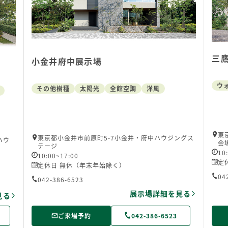
三
小金井府中展示場
ウ
その他樹種
太陽光
全館空調
洋風
東
東京都小金井市前原町5-7小金井・府中ハウジングス
ハウ
会
テージ
10
10:00~17:00
定
定休日 無休（年末年始除く）
04
042-386-6523
展示場詳細を見る
見る
ご来場予約
042-386-6523