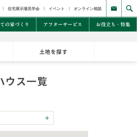
福島県
茨城県 栃木県 群馬県
東京都 埼玉県 千葉県 神奈川県
新
住宅展示場見学会
イベント
オンライン相談
ての家づくり
アフターサービス
お役立ち・特集
土地を探す
例集のご紹介
家Lab.
moglio
ハウス一覧
東
Germoglio
・甲信越
LCCM住宅
クナンバー
も体にも良い影響
NTAKist
NEW ZEH STYLE
自讃のご請求
リラックス素材
エアドリームハイブリッド
不思議な力