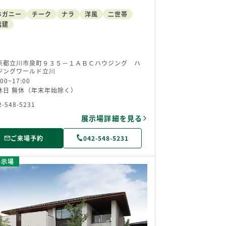
ホガニー
チーク
ナラ
洋風
二世帯
階建
京都立川市泉町９３５－１ＡＢＣハウジング ハ
ジングワールド立川
:00~17:00
休日 無休（年末年始除く）
2-548-5231
展示場詳細を見る
ご来場予約
042-548-5231
展示場