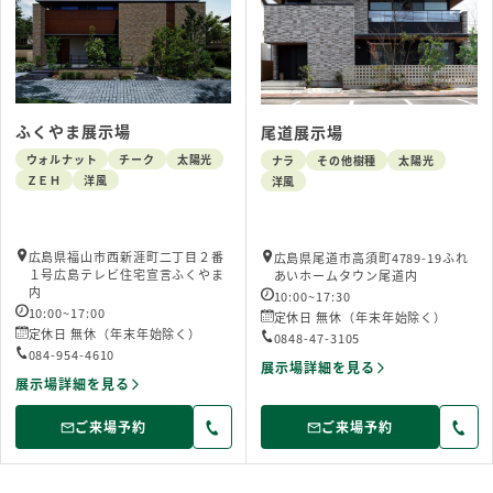
ふくやま展示場
尾道展示場
ウォルナット
チーク
太陽光
ナラ
その他樹種
太陽光
ＺＥＨ
洋風
洋風
広島県福山市西新涯町二丁目２番
広島県尾道市高須町4789-19ふれ
１号広島テレビ住宅宣言ふくやま
あいホームタウン尾道内
内
10:00~17:30
10:00~17:00
定休日 無休（年末年始除く）
定休日 無休（年末年始除く）
0848-47-3105
084-954-4610
展示場詳細を見る
展示場詳細を見る
ご来場予約
ご来場予約