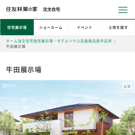
北海道・東北 北関東 首都圏 北陸・甲信越 東海 近畿 中国 四国
注文住宅
住宅展示場
ショールーム
イベント
土地を探す
ホーム
注文住宅
住宅展示場・モデルハウス
広島県
広島市近郊
牛田展示場
牛田展示場
1/8