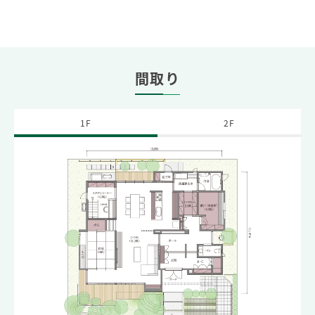
間取り
1F
2F