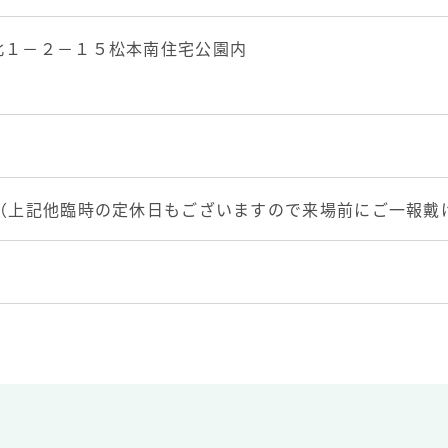
北１－２－１５松本南住宅公園内
日（上記他臨時の定休日もございますので来場前にご一報戴