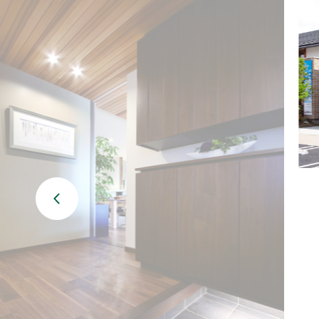
BF-耐火
Premal
ORIGINALITY
QUALIT
家づくり防犯設計
MATERIAL
Life with
PRIME 
POTENTIAL
WOOD G