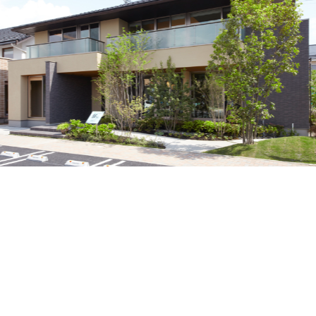
MAHOGANY
JAPANESE ELM
賃貸併用住宅
JAPANESE
TAMO
WALNUT
家づくり空気環境設計
JAPANESE
Y
涼温房
YAMAZAKURA
CYPRESS
JAPANESE
WOOD
CEDAR
UIDE