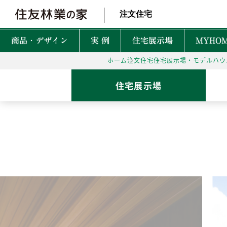
北海道・東北 北関東 首都圏 北陸・甲信越 東海 近畿 中国 四国
注文住宅
商品・デザイン
実 例
住宅展示場
MYHOM
ホーム
注文住宅
住宅展示場・モデルハウ
商品・デザインTOP
実例TOP
住宅展示場TOP
性能TOP
木の魅力TOP
特徴TOP
はじめての家づくりTO
アフターサービスTOP
お役立ち・特集TOP
住宅展示場
新着実例
森を育てる家
TREEing
CONTENTS
CONTENTS
CONTENTS
CONTENTS
What is BF?
理想をかなえる自由設計
1坪って何㎡？
60年保証システム
遮音性
耐震性能
安心して暮らせる性能
家づくりでかかるお金って？
無料点検と安心の
空間設
MyForest
メンテナンスプログラム
耐久性能
暮らしを彩る上質な木
後悔しない土地探しって？
環境性
GRAND LIFE
毎日の暮らし充実サービス
断熱・省エネ性能
保証とメンテナンス
災害に強いのはどんな家？
NEW Z
PRIME WOOD
資金計画
PLUSKY
住友林業コールセンター
耐火性能
PROUDIO
Forest Selection