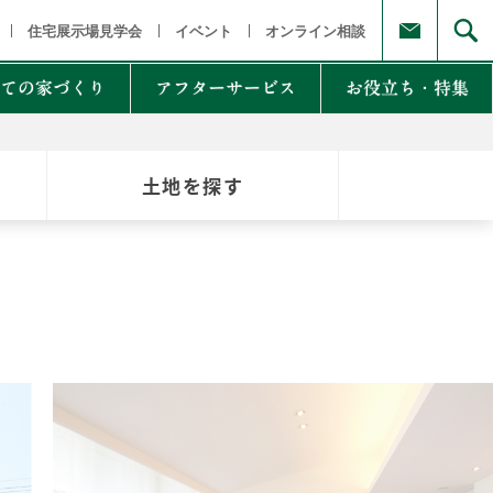
福島県
茨城県 栃木県 群馬県
東京都 埼玉県 千葉県 神奈川県
新
住宅展示場見学会
イベント
オンライン相談
ての家づくり
アフターサービス
お役立ち・特集
土地を探す
例集のご紹介
家Lab.
moglio
東
Germoglio
・甲信越
LCCM住宅
クナンバー
も体にも良い影響
NTAKist
NEW ZEH STYLE
自讃のご請求
リラックス素材
エアドリームハイブリッド
不思議な力