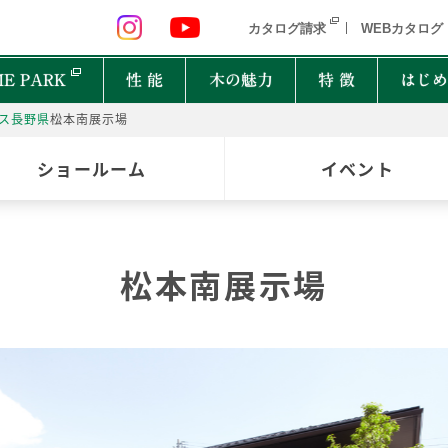
 九州 関東 中部
北海道 青森県 岩手県 宮城県 秋田県 山形県 
カタログ請求
WEBカタログ
E PARK
性 能
木の魅力
特 徴
はじめ
ス
長野県
松本南展示場
P
ショールーム
イベント
オーナーインタビュー
樹種図鑑
PRIMEWOOD
実
木の
Ger
都道府県
能
住宅設備10年保証制度
家の建て方にはどんな種類があるの？
松本南展示場
北海道・東北
北関
計力
困ったときの迅速対応
家が建つまでどれくらいかかるの？
New everyday
邸宅設計プロジェクト
首都圏
北陸
能
もしものときに役立つ制度
よく聞くZEHって何？
和楽
Designers File
東海
近畿
EH STYLE
clubforest
家の保証ってどうなってるの？
ASH
OAK
バッ
心に
Seilist
SE
ikiki
Interior Style
中国
TEAK
CHERRY
自家
四国
木は
BF Gran SQUARE
THE WORKS
WALNUT
JAPANESE OAK
木の
九州
Resilience Plus