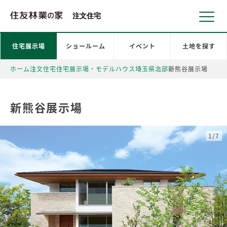
北海道・東北 北関東 首都圏 北陸・甲信越 東海 近畿 中国 四国
注文住宅
住宅展示場
ショールーム
イベント
土地を探す
ホーム
注文住宅
住宅展示場・モデルハウス
埼玉県
北部
新熊谷展示場
新熊谷展示場
1/7