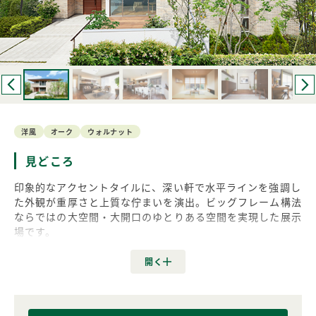
洋風
オーク
ウォルナット
見どころ
印象的なアクセントタイルに、深い軒で水平ラインを強調し
た外観が重厚さと上質な佇まいを演出。ビッグフレーム構法
ならではの大空間・大開口のゆとりある空間を実現した展示
場です。
内装にはウォルナットやオークを採用。共働き家族を応援す
るアイデアがつまった「DUE CLASSO（ドゥーエ・クラッ
ソ）」のコンセプトを活かした家事動線のご提案のほか、ス
マートハウスや全館空調も体感いただけます。