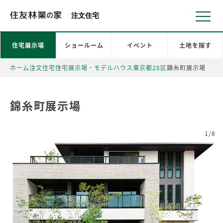
北海道・東北 北関東 首都圏 北陸・甲信越 東海 近畿 中国 四国
注文住宅
住宅展示場
ショールーム
イベント
土地を探す
ホーム
注文住宅
住宅展示場・モデルハウス
東京都
23区
錦糸町展示場
錦糸町展示場
1/8