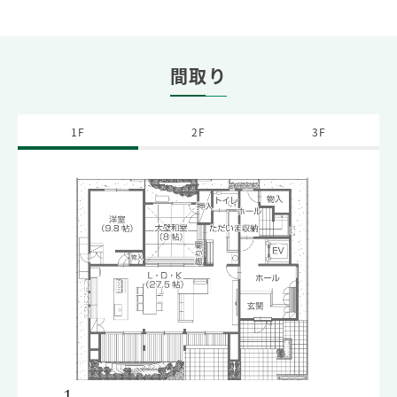
間取り
1F
2F
3F