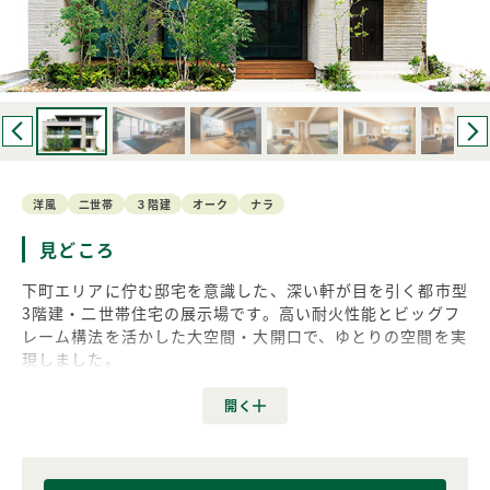
洋風
二世帯
３階建
オーク
ナラ
見どころ
下町エリアに佇む邸宅を意識した、深い軒が目を引く都市型
3階建・二世帯住宅の展示場です。高い耐火性能とビッグフ
レーム構法を活かした大空間・大開口で、ゆとりの空間を実
現しました。
1階と3階の床には同じ国産ナラ材を採用していますが、そ
れぞれインテリアの趣を変えることで洋と和という異なった
雰囲気を演出。
2階にはオークピュアホワイトを採用し上品でシャビーシッ
クな空間となっています。