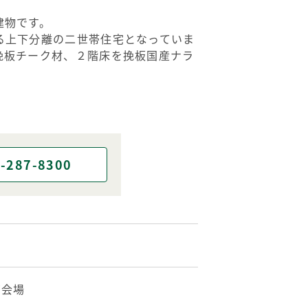
建物です。
る上下分離の二世帯住宅となっていま
挽板チーク材、２階床を挽板国産ナラ
-287-8300
南会場