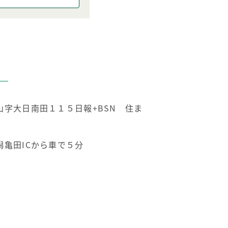
字大日南田１１５日報+BSN 住ま
亀田ICから車で５分