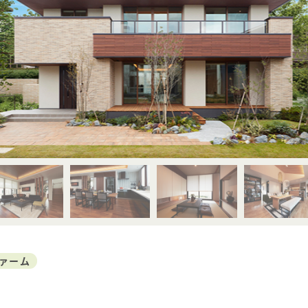
MAHOGANY
JAPANESE ELM
賃貸併用住宅
JAPANESE
TAMO
WALNUT
家づくり空気環境設計
JAPANESE
Y
涼温房
YAMAZAKURA
CYPRESS
JAPANESE
WOOD
CEDAR
UIDE
ァーム