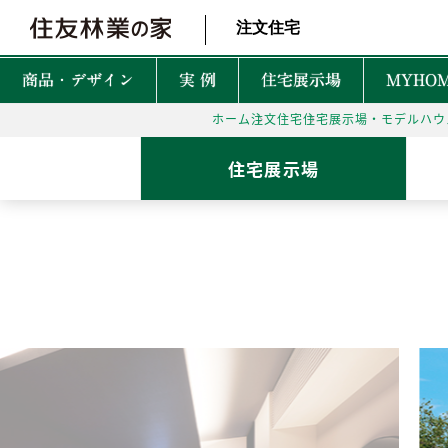
北海道・東北 北関東 首都圏 北陸・甲信越 東海 近畿 中国 四国
注文住宅
商品・デザイン
実 例
住宅展示場
MYHOM
ホーム
注文住宅
住宅展示場・モデルハウ
商品・デザインTOP
実例TOP
住宅展示場TOP
性能TOP
木の魅力TOP
特徴TOP
はじめての家づくりTO
アフターサービスTOP
お役立ち・特集TOP
住宅展示場
新着実例
森を育てる家
TREEing
CONTENTS
CONTENTS
CONTENTS
CONTENTS
What is BF?
理想をかなえる自由設計
1坪って何㎡？
60年保証システム
遮音性
耐震性能
安心して暮らせる性能
家づくりでかかるお金って？
無料点検と安心の
空間設
MyForest
メンテナンスプログラム
耐久性能
暮らしを彩る上質な木
後悔しない土地探しって？
環境性
GRAND LIFE
毎日の暮らし充実サービス
断熱・省エネ性能
保証とメンテナンス
災害に強いのはどんな家？
NEW Z
PRIME WOOD
資金計画
PLUSKY
住友林業コールセンター
耐火性能
PROUDIO
Forest Selection