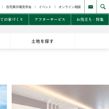
福島県
茨城県 栃木県 群馬県
東京都 埼玉県 千葉県 神奈川県
新
住宅展示場見学会
イベント
オンライン相談
ての家づくり
アフターサービス
お役立ち・特集
土地を探す
例集のご紹介
家Lab.
moglio
東
Germoglio
・甲信越
LCCM住宅
クナンバー
も体にも良い影響
NTAKist
NEW ZEH STYLE
自讃のご請求
リラックス素材
エアドリームハイブリッド
不思議な力