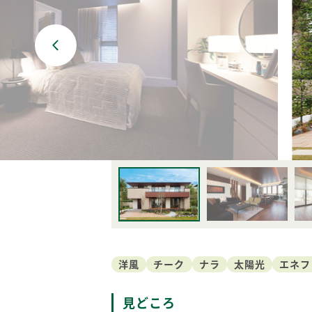
BF-耐火
Premal
ORIGINALITY
QUALIT
家づくり防犯設計
MATERIAL
Life with
PRIME 
POTENTIAL
WOOD G
洋風
チーク
ナラ
太陽光
エネフ
見どころ