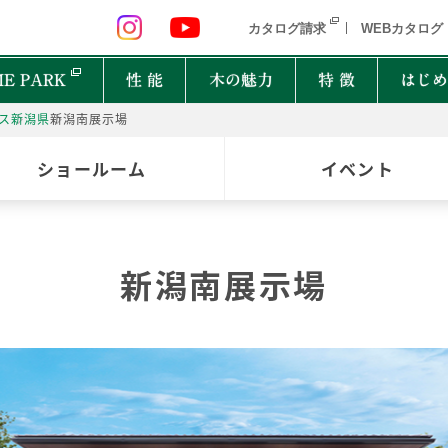
 九州 関東 中部
北海道 青森県 岩手県 宮城県 秋田県 山形県 
カタログ請求
WEBカタログ
E PARK
性 能
木の魅力
特 徴
はじめ
ス
新潟県
新潟南展示場
P
ショールーム
イベント
オーナーインタビュー
樹種図鑑
PRIMEWOOD
実
木の
Ger
都道府県
能
住宅設備10年保証制度
家の建て方にはどんな種類があるの？
新潟南展示場
北海道・東北
北関
計力
困ったときの迅速対応
家が建つまでどれくらいかかるの？
New everyday
邸宅設計プロジェクト
首都圏
北陸
能
もしものときに役立つ制度
よく聞くZEHって何？
和楽
Designers File
東海
近畿
EH STYLE
clubforest
家の保証ってどうなってるの？
ASH
OAK
バッ
心に
Seilist
SE
ikiki
Interior Style
中国
TEAK
CHERRY
自家
四国
木は
BF Gran SQUARE
THE WORKS
WALNUT
JAPANESE OAK
木の
九州
Resilience Plus