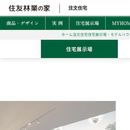
北海道・東北 北関東 首都圏 北陸・甲信越 東海 近畿 中国 四国
注文住宅
商品・デザイン
実 例
住宅展示場
MYHOM
ホーム
注文住宅
住宅展示場・モデルハウ
商品・デザインTOP
実例TOP
住宅展示場TOP
性能TOP
木の魅力TOP
特徴TOP
はじめての家づくりTO
アフターサービスTOP
お役立ち・特集TOP
住宅展示場
新着実例
森を育てる家
TREEing
CONTENTS
CONTENTS
CONTENTS
CONTENTS
What is BF?
理想をかなえる自由設計
1坪って何㎡？
60年保証システム
遮音性
耐震性能
安心して暮らせる性能
家づくりでかかるお金って？
無料点検と安心の
空間設
MyForest
メンテナンスプログラム
耐久性能
暮らしを彩る上質な木
後悔しない土地探しって？
環境性
GRAND LIFE
毎日の暮らし充実サービス
断熱・省エネ性能
保証とメンテナンス
災害に強いのはどんな家？
NEW Z
PRIME WOOD
資金計画
PLUSKY
住友林業コールセンター
耐火性能
PROUDIO
Forest Selection