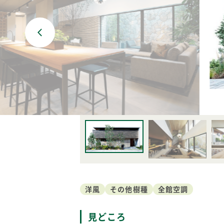
BF-耐火
Premal
ORIGINALITY
QUALIT
家づくり防犯設計
MATERIAL
Life with
PRIME 
POTENTIAL
WOOD G
洋風
その他樹種
全館空調
見どころ