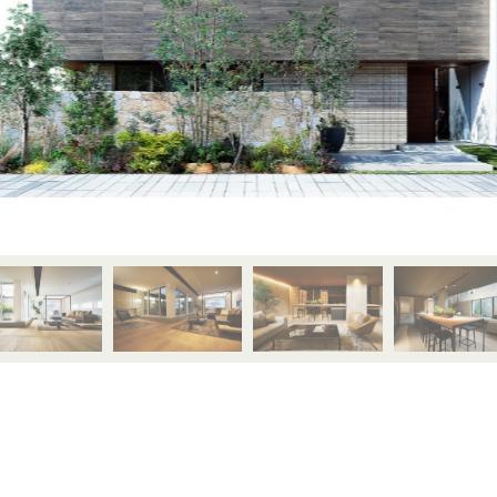
MAHOGANY
JAPANESE ELM
賃貸併用住宅
JAPANESE
TAMO
WALNUT
家づくり空気環境設計
JAPANESE
Y
涼温房
YAMAZAKURA
CYPRESS
JAPANESE
WOOD
CEDAR
UIDE