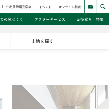
福島県
茨城県 栃木県 群馬県
東京都 埼玉県 千葉県 神奈川県
新
住宅展示場見学会
イベント
オンライン相談
ての家づくり
アフターサービス
お役立ち・特集
土地を探す
例集のご紹介
家Lab.
moglio
東
Germoglio
・甲信越
LCCM住宅
クナンバー
も体にも良い影響
NTAKist
NEW ZEH STYLE
自讃のご請求
リラックス素材
エアドリームハイブリッド
不思議な力