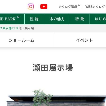
 九州 関東 中部
北海道 青森県 岩手県 宮城県 秋田県 山形県 
カタログ請求
WEBカタログ
E PARK
性 能
木の魅力
特 徴
はじめ
ス
東京都
23区
瀬田展示場
P
ショールーム
イベント
オーナーインタビュー
樹種図鑑
PRIMEWOOD
実
木の
Ger
都道府県
能
住宅設備10年保証制度
家の建て方にはどんな種類があるの？
瀬田展示場
北海道・東北
北関
計力
困ったときの迅速対応
家が建つまでどれくらいかかるの？
New everyday
邸宅設計プロジェクト
首都圏
北陸
能
もしものときに役立つ制度
よく聞くZEHって何？
和楽
Designers File
東海
近畿
EH STYLE
clubforest
家の保証ってどうなってるの？
ASH
OAK
バッ
心に
Seilist
SE
ikiki
Interior Style
中国
TEAK
CHERRY
自家
四国
木は
BF Gran SQUARE
THE WORKS
WALNUT
JAPANESE OAK
木の
九州
Resilience Plus