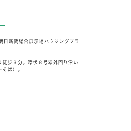
0朝日新聞総合展示場ハウジングプラ
り徒歩８分。環状８号線外回り沿い
ーそば）。