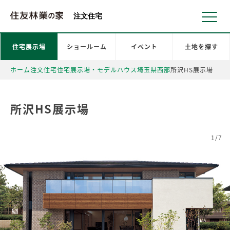
北海道・東北 北関東 首都圏 北陸・甲信越 東海 近畿 中国 四国
注文住宅
住宅展示場
ショールーム
イベント
土地を探す
ホーム
注文住宅
住宅展示場・モデルハウス
埼玉県
西部
所沢HS展示場
所沢HS展示場
1/7