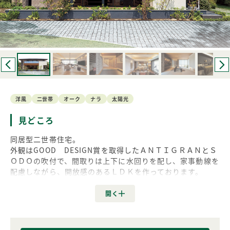
洋風
二世帯
オーク
ナラ
太陽光
見どころ
同居型二世帯住宅。
外観はGOOD DESIGN賞を取得したＡＮＴＩＧＲＡＮとＳ
ＯＤＯの吹付で、間取りは上下に水回りを配し、家事動線を
配慮しながら、開放感のあるＬＤＫを作っております。
■360°データ マターポート
こちらの展示場は事前にウェブにて内覧いただけます。
https://my.matterport.com/show/?m=p6iAwMS1o7W