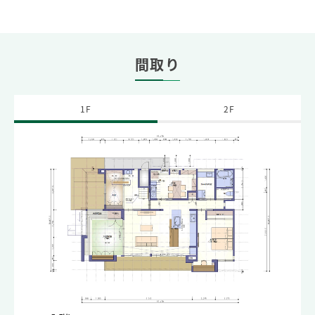
間取り
1F
2F