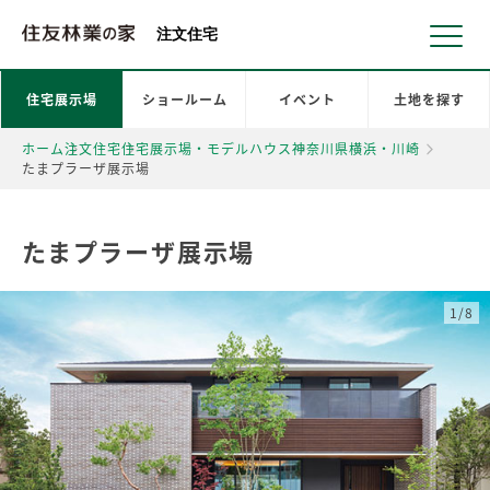
北海道・東北 北関東 首都圏 北陸・甲信越 東海 近畿 中国 四国
注文住宅
住宅展示場
ショールーム
イベント
土地を探す
ホーム
注文住宅
住宅展示場・モデルハウス
神奈川県
横浜・川崎
たまプラーザ展示場
たまプラーザ展示場
1/8