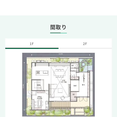
間取り
1F
2F