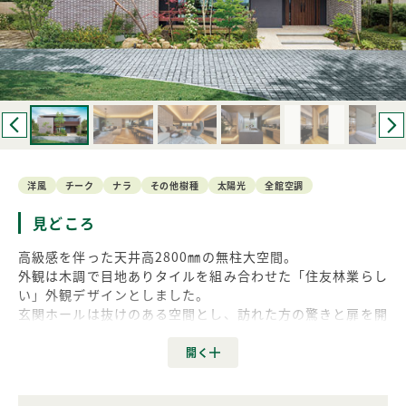
洋風
チーク
ナラ
その他樹種
太陽光
全館空調
見どころ
高級感を伴った天井高2800㎜の無柱大空間。
外観は木調で目地ありタイルを組み合わせた「住友林業らし
い」外観デザインとしました。
玄関ホールは抜けのある空間とし、訪れた方の驚きと扉を開
けた先のリビングへと期待を膨らませる仕立てとなっていま
す。
1階床は国産なら材でカジュアルでありながら質感の高い仕
立てに。