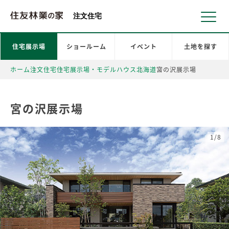
北海道・東北 北関東 首都圏 北陸・甲信越 東海 近畿 中国 四国
注文住宅
住宅展示場
ショールーム
イベント
土地を探す
ホーム
注文住宅
住宅展示場・モデルハウス
北海道
宮の沢展示場
宮の沢展示場
1/8