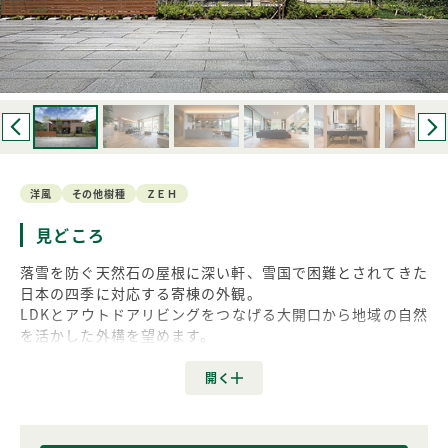
洋風
その他樹種
ＺＥＨ
見どころ
落雪を防ぐ天然石の屋根に深い軒、雪国で困難とされてきた
日本の四季に対応する寄棟の外観。
LDKとアウトドアリビングをつなげる大開口から地域の自然
を活かした外構を望めます。
素朴な風合いが木質感を更に高める当社北海道初採用樹種
「アッシュ」の内装が魅力です。
是非一度お越しくださいませ。