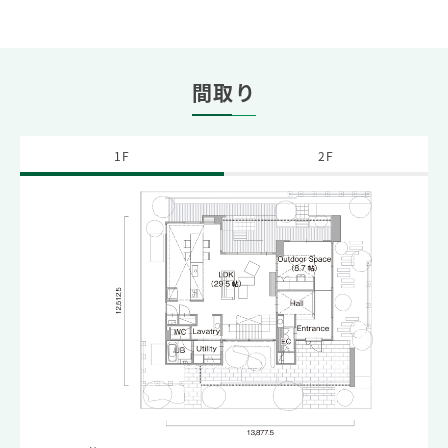
間取り
1F
2F