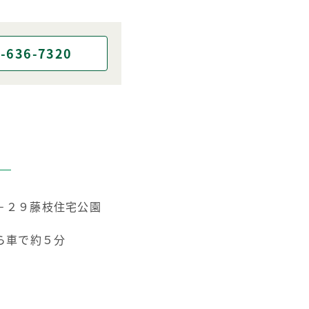
-636-7320
－２９藤枝住宅公園
ら車で約５分