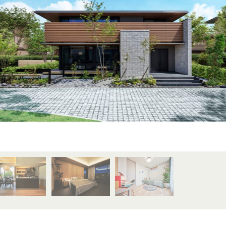
MAHOGANY
JAPANESE ELM
賃貸併用住宅
JAPANESE
TAMO
WALNUT
家づくり空気環境設計
JAPANESE
Y
涼温房
YAMAZAKURA
CYPRESS
JAPANESE
WOOD
CEDAR
UIDE