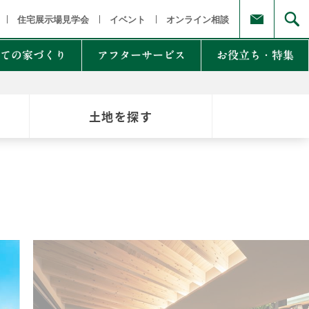
福島県
茨城県 栃木県 群馬県
東京都 埼玉県 千葉県 神奈川県
新
住宅展示場見学会
イベント
オンライン相談
ての家づくり
アフターサービス
お役立ち・特集
土地を探す
例集のご紹介
家Lab.
moglio
東
Germoglio
・甲信越
LCCM住宅
クナンバー
も体にも良い影響
NTAKist
NEW ZEH STYLE
自讃のご請求
リラックス素材
エアドリームハイブリッド
不思議な力