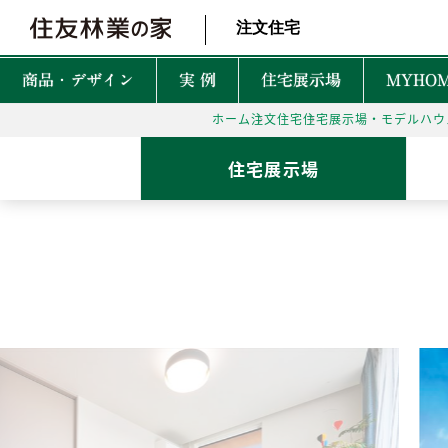
北海道・東北 北関東 首都圏 北陸・甲信越 東海 近畿 中国 四国
注文住宅
商品・デザイン
実 例
住宅展示場
MYHOM
ホーム
注文住宅
住宅展示場・モデルハウ
商品・デザインTOP
実例TOP
住宅展示場TOP
性能TOP
木の魅力TOP
特徴TOP
はじめての家づくりTO
アフターサービスTOP
お役立ち・特集TOP
住宅展示場
新着実例
森を育てる家
TREEing
CONTENTS
CONTENTS
CONTENTS
CONTENTS
What is BF?
理想をかなえる自由設計
1坪って何㎡？
60年保証システム
遮音性
耐震性能
安心して暮らせる性能
家づくりでかかるお金って？
無料点検と安心の
空間設
MyForest
メンテナンスプログラム
耐久性能
暮らしを彩る上質な木
後悔しない土地探しって？
環境性
GRAND LIFE
毎日の暮らし充実サービス
断熱・省エネ性能
保証とメンテナンス
災害に強いのはどんな家？
NEW Z
PRIME WOOD
資金計画
PLUSKY
住友林業コールセンター
耐火性能
PROUDIO
Forest Selection