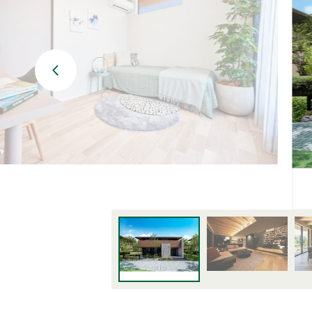
BF-耐火
Premal
ORIGINALITY
QUALIT
家づくり防犯設計
MATERIAL
Life with
PRIME 
POTENTIAL
WOOD G