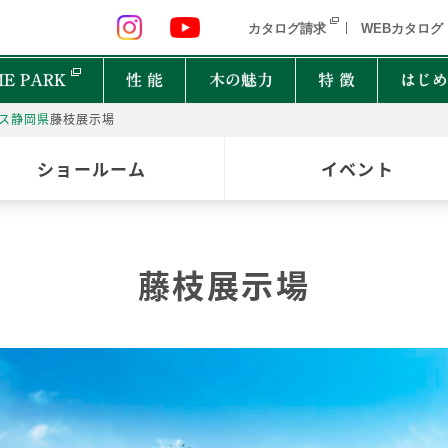
 九州 関東 中部
北海道 青森県 岩手県 宮城県 秋田県 山形県 
カタログ請求
WEBカタログ
E PARK
性 能
木の魅力
特 徴
はじめ
ス
静岡県
藤枝展示場
P
ショールーム
イベント
オーナーインタビュー
樹種図鑑
PRIMEWOOD
実
木の
Ger
都道府県
能
住宅設備10年保証制度
家の建て方にはどんな種類があるの？
藤枝展示場
北海道・東北
北関
計力
困ったときの迅速対応
家が建つまでどれくらいかかるの？
New everyday
邸宅設計プロジェクト
首都圏
北陸
能
もしものときに役立つ制度
よく聞くZEHって何？
和楽
Designers File
東海
近畿
EH STYLE
clubforest
家の保証ってどうなってるの？
ASH
OAK
バッ
心に
Seilist
SE
ikiki
Interior Style
中国
TEAK
CHERRY
自家
四国
木は
BF Gran SQUARE
THE WORKS
WALNUT
JAPANESE OAK
木の
九州
Resilience Plus