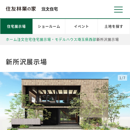
北海道・東北 北関東 首都圏 北陸・甲信越 東海 近畿 中国 四国
注文住宅
住宅展示場
ショールーム
イベント
土地を探す
ホーム
注文住宅
住宅展示場・モデルハウス
埼玉県
西部
新所沢展示場
新所沢展示場
1/7