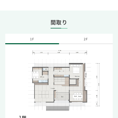
間取り
1F
2F