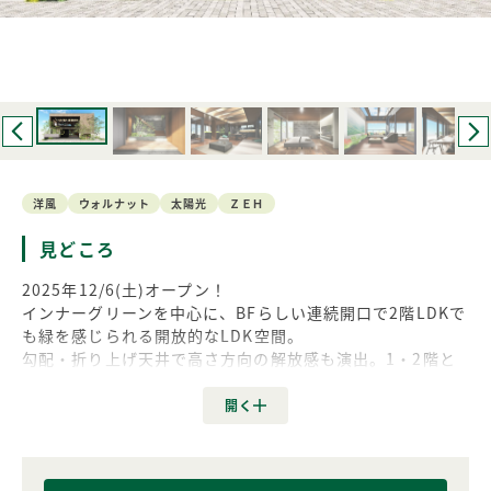
洋風
ウォルナット
太陽光
ＺＥＨ
見どころ
2025年12/6(土)オープン！
インナーグリーンを中心に、BFらしい連続開口で2階LDKで
も緑を感じられる開放的なLDK空間。
勾配・折り上げ天井で高さ方向の解放感も演出。1・2階と
も回遊動線とし、家族の気配を感じながらご家族それぞれ好
きな居場所で過ごす、そんなコンセプトのモデルハウスを一
度ご見学しませんか？