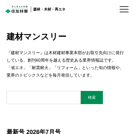
森林・木材・再エネ
建材マンスリー
住まい
トップ
『建材マンスリー』は木材建材事業本部がお取引先向けに発行
している、創刊60周年を越える歴史ある業界情報誌です。
建築
国内森林
「省エネ」「耐震耐火」「リフォーム」といった旬の情報や、
森林・木材・
業界のトピックスなどを毎月発信しています。
海外森林
再エネ
介護・
木材・建材流通
ライフ
海外住宅・
製造
(別ウィンドウで開く)
不動産
企業・IR・
環境エネルギー
ESG・採用
最新号 2026年7月号
木に関するトータル