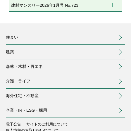
建材マンスリー2026年1月号 No.723
住まい
建築
森林・木材・
再エネ
介護・
ライフ
海外住宅・
不動産
（別ウィンドウで開く）
企業・IR・
ESG・採用
住まい
建築
森林・木材・再エネ
介護・ライフ
海外住宅・不動産
企業・IR・ESG・採用
電子公告
サイトのご利用について
注文住宅
事業用建築
トップ
介護サービス
トップ
個人情報のお取り扱いについて