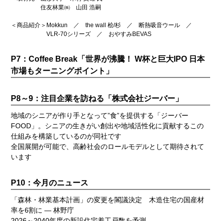
住友林業㈱ 山田 浩嗣
＜商品紹介＞
Mokkun ／ the wall 桧/杉 ／ 断熱吸音ウール ／
VLR-70シリーズ ／ おやすみBEVAS
P7：Coffee Break「世界が沸騰！ W杯と巨大IPO 日本
市場もターニングポイント」
P8～9：注目企業を訪ねる「株式会社ジーバー」
地域のシニアが作り手となって”食”を提供する「ジーバー
FOOD」。シニアの生きがい創出や地域活性化に貢献するこの
仕組みを構築しているのが同社です
全国展開が可能で、高齢社会のロールモデルとして期待されて
います
P10：今月のニュース
「森林・林業基本計画」の変更を閣議決定 木造住宅の国産材
率を6割に — 林野庁
2026～2040年度の新設住宅着工戸数を予測